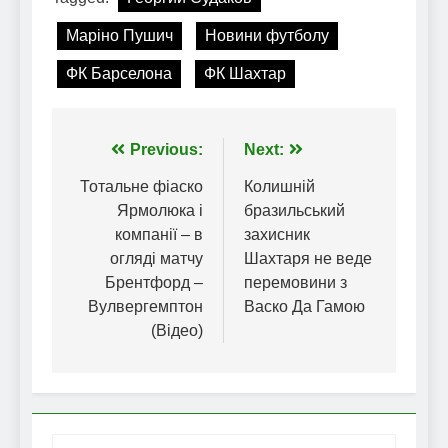
Маріно Пушич
Новини футболу
ФК Барселона
ФК Шахтар
Навігація
Previous:
Next:
записів
Тотальне фіаско
Колишній
Ярмолюка і
бразильський
компанії – в
захисник
огляді матчу
Шахтаря не веде
Брентфорд –
перемовини з
Вулвергемптон
Васко Да Гамою
(Відео)