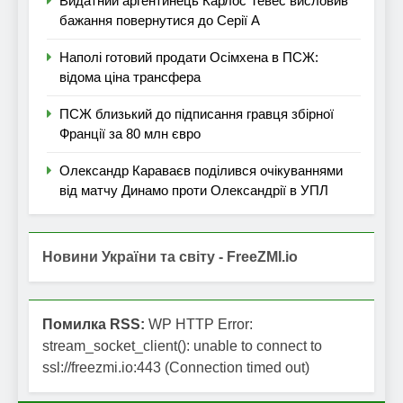
Видатний аргентинець Карлос Тевес висловив
бажання повернутися до Серії А
Наполі готовий продати Осімхена в ПСЖ:
відома ціна трансфера
ПСЖ близький до підписання гравця збірної
Франції за 80 млн євро
Олександр Караваєв поділився очікуваннями
від матчу Динамо проти Олександрії в УПЛ
Новини України та світу - FreeZMI.io
Помилка RSS:
WP HTTP Error:
stream_socket_client(): unable to connect to
ssl://freezmi.io:443 (Connection timed out)