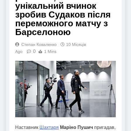
унікальний вчинок
зробив Судаков після
переможного матчу з
Барселоною
Степан Коваленко
10 Місяців
0
Ago
1 Mins
Наставник
Шахтаря
Маріно Пушич
пригадав,