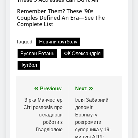
Tagged:
Новини футболу
Руслан Ротань
ФК Олександрія
Футбол
Навігація
Previous:
Next:
записів
Зірка Манчестер
Ілля Забарний
Сіті розповів про
допоміг
складнощі
Борнмуту
роботи з
розгромити
Гвардіолою
суперника у 19-
му турі АПЛ: