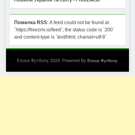
Помилка RSS:
A feed could not be found at
`https://freezmi.io/feed`; the status code is `200`
and content-type is `text/html; charset=utf-8`
Епоха Футболу 2024. Powered By
.
Епоха Футболу