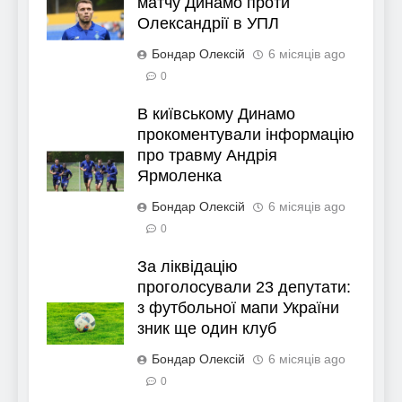
матчу Динамо проти
Олександрії в УПЛ
Бондар Олексій
6 місяців ago
0
В київському Динамо
прокоментували інформацію
про травму Андрія
Ярмоленка
Бондар Олексій
6 місяців ago
0
За ліквідацію
проголосували 23 депутати:
з футбольної мапи України
зник ще один клуб
Бондар Олексій
6 місяців ago
0