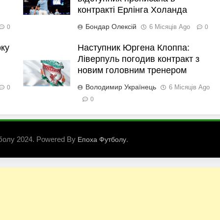
контракті Ерлінга Холанда
Бондар Олексій
6 Місяців Ago
0
0
рку
Наступник Юргена Клоппа:
Ліверпуль погодив контракт з
новим головним тренером
Володимир Українець
6 Місяців Ago
0
0
болу 2024. Powered By
.
Епоха Футболу