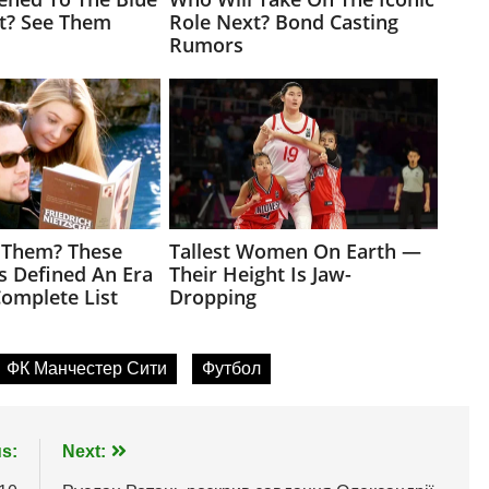
ФК Манчестер Сити
Футбол
s:
Next: