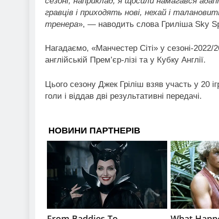
сезоні, наприклад, я щосили намагався ада
гравців і приходять нові, нехай і талановит
тренера
», — наводить слова Гриліша Sky Sp
Нагадаємо, «Манчестер Сіті» у сезоні-2022/2
англійській Прем’єр-лізі та у Кубку Англії.
Цього сезону Джек Гріліш взяв участь у 20 іг
голи і віддав дві результативні передачі.