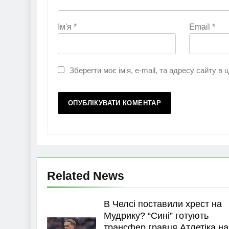
Ім'я
*
Email
*
Зберегти моє ім'я, e-mail, та адресу сайту в
Related News
В Челсі поставили хрест на
Мудрику? “Сині” готують
трансфер гравця Атлетіка на