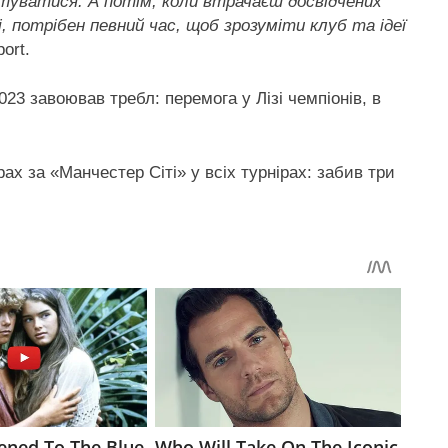
птуватися. А потім, коли втрачаєш досвідчених
і, потрібен певний час, щоб зрозуміти клуб та ідеї
ort.
023 завоював требл: перемога у Лізі чемпіонів, в
рах за «Манчестер Сіті» у всіх турнірах: забив три