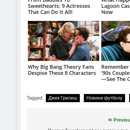
Tagged:
Джек Грилиш
Новини футболу
Навігація
Previou