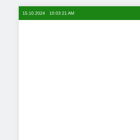
Skip
15.10.2024
10:03:22 AM
to
content