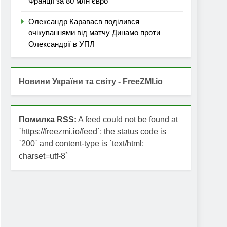
Франції за 80 млн євро
Олександр Караваєв поділився
очікуваннями від матчу Динамо проти
Олександрії в УПЛ
Новини України та світу - FreeZMI.io
Помилка RSS:
A feed could not be found at
`https://freezmi.io/feed`; the status code is
`200` and content-type is `text/html;
charset=utf-8`