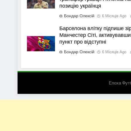
позицію українця
Бондар Олексій
6 Місяців Ago
Барселона влітку підпише зі
Манчестер Сіті, активувавши
пункт про відступні
Бондар Олексій
6 Місяців Ago
Епоха Фут