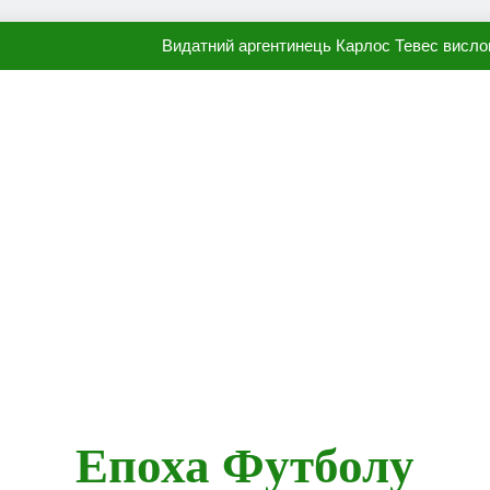
Видатний аргентинець Карлос Тевес висло
Наполі готовий продати Осі
ПСЖ близький до підписання гр
Олександр Караваєв назвав гравця Динамо, який готов
Видатний аргентинець Карлос Тевес висло
Наполі готовий продати Осі
ПСЖ близький до підписання гр
Епоха Футболу