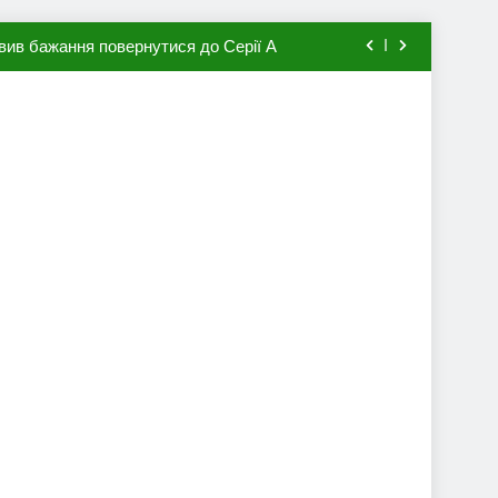
вив бажання повернутися до Серії А
мхена в ПСЖ: відома ціна трансфера
авця збірної Франції за 80 млн євро
ий до переходу в європейський клуб
вив бажання повернутися до Серії А
мхена в ПСЖ: відома ціна трансфера
авця збірної Франції за 80 млн євро