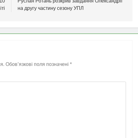
-10
Руслан Ротань розкрив завдання Олександрії
іті
на другу частину сезону УПЛ
я.
Обов’язкові поля позначені
*