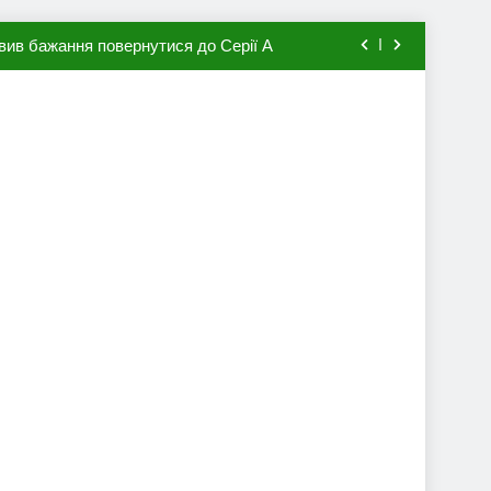
вив бажання повернутися до Серії А
мхена в ПСЖ: відома ціна трансфера
авця збірної Франції за 80 млн євро
ий до переходу в європейський клуб
вив бажання повернутися до Серії А
мхена в ПСЖ: відома ціна трансфера
авця збірної Франції за 80 млн євро