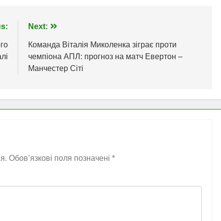
s:
Next:
го
Команда Віталія Миколенка зіграє проти
алі
чемпіона АПЛ: прогноз на матч Евертон –
Манчестер Сіті
я.
Обов’язкові поля позначені
*