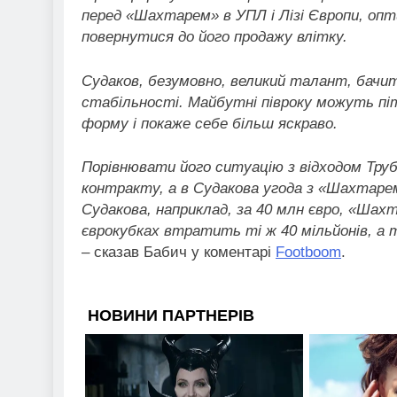
перед «Шахтарем» в УПЛ і Лізі Європи, оп
повернутися до його продажу влітку.
Судаков, безумовно, великий талант, бачит
стабільності. Майбутні півроку можуть пі
форму і покаже себе більш яскраво.
Порівнювати його ситуацію з відходом Трубі
контракту, а в Судакова угода з «Шахтаре
Судакова, наприклад, за 40 млн євро, «Шахт
єврокубках втратить ті ж 40 мільйонів, а 
– сказав Бабич у коментарі
Footboom
.