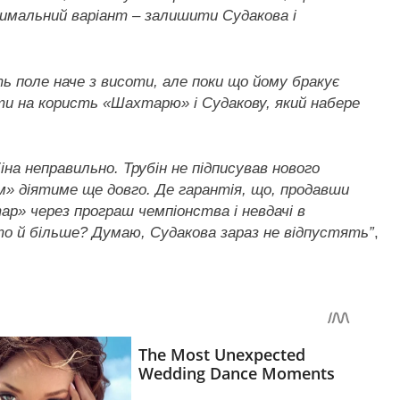
тимальний варіант – залишити Судакова і
ь поле наче з висоти, але поки що йому бракує
ти на користь «Шахтарю» і Судакову, який набере
на неправильно. Трубін не підписував нового
м» діятиме ще довго. Де гарантія, що, продавши
ар» через програш чемпіонства і невдачі в
то й більше? Думаю, Судакова зараз не відпустять”
,