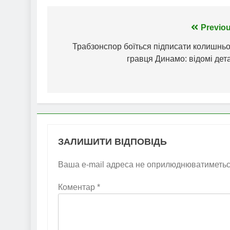
Навігація
Previou
записів
Трабзонспор боїться підписати колишньо
гравця Динамо: відомі дет
ЗАЛИШИТИ ВІДПОВІДЬ
Ваша e-mail адреса не оприлюднюватиметьс
Коментар
*