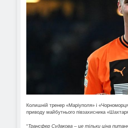
Колишній тренер «Маріуполя» і «Чорноморц
приводу майбутнього півзахисника «Шахтаря
“
Трансфер Судакова – це тільки ціна питанн