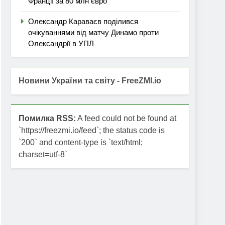
Франції за 80 млн євро
Олександр Караваєв поділився
очікуваннями від матчу Динамо проти
Олександрії в УПЛ
Новини України та світу - FreeZMI.io
Помилка RSS:
A feed could not be found at
`https://freezmi.io/feed`; the status code is
`200` and content-type is `text/html;
charset=utf-8`