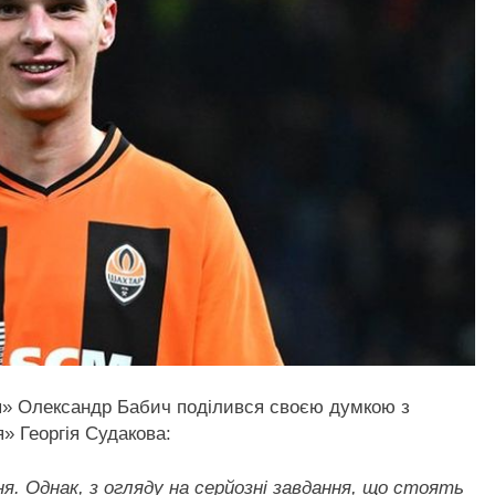
я» Олександр Бабич поділився своєю думкою з
» Георгія Судакова:
я. Однак, з огляду на серйозні завдання, що стоять