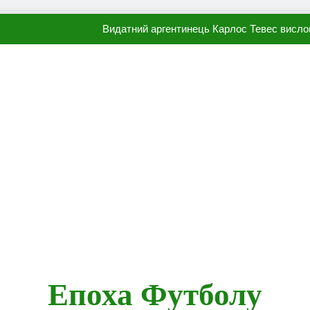
Видатний аргентинець Карлос Тевес висло
Наполі готовий продати Осі
ПСЖ близький до підписання гр
Олександр Караваєв назвав гравця Динамо, який готов
Видатний аргентинець Карлос Тевес висло
Наполі готовий продати Осі
ПСЖ близький до підписання гр
Епоха Футболу