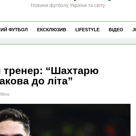
Новини футболу України та світу
ЧИЙ ФУТБОЛ
ЕКСКЛЮЗИВ
LIFESTYLE
ВІДЕО
J
й тренер: “Шахтарю
кова до літа”
 Mins