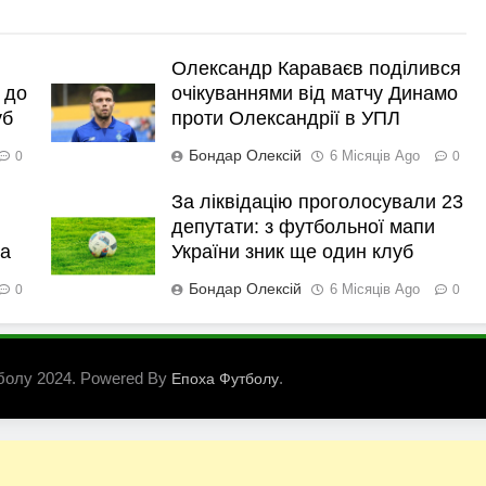
Олександр Караваєв поділився
 до
очікуваннями від матчу Динамо
уб
проти Олександрії в УПЛ
Бондар Олексій
6 Місяців Ago
0
0
За ліквідацію проголосували 23
депутати: з футбольної мапи
ка
України зник ще один клуб
Бондар Олексій
6 Місяців Ago
0
0
болу 2024. Powered By
.
Епоха Футболу