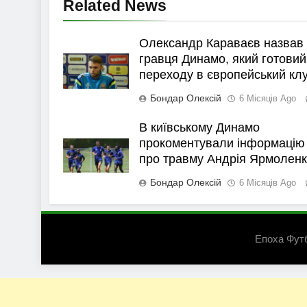
Related News
Олександр Караваєв назвав
гравця Динамо, який готовий
переходу в європейський кл
Бондар Олексій
6 Місяців Ago
В київському Динамо
прокоментували інформацію
про травму Андрія Ярмолен
Бондар Олексій
6 Місяців Ago
Епоха Фут