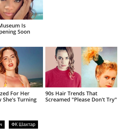
ч
ФК Шахтар