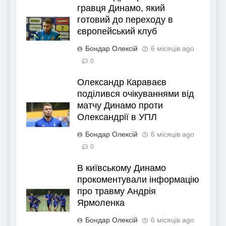
гравця Динамо, який
готовий до переходу в
європейський клуб
Бондар Олексій
6 місяців ago
0
Олександр Караваєв
поділився очікуваннями від
матчу Динамо проти
Олександрії в УПЛ
Бондар Олексій
6 місяців ago
0
В київському Динамо
прокоментували інформацію
про травму Андрія
Ярмоленка
Бондар Олексій
6 місяців ago