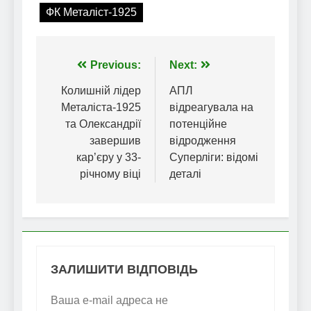
ФК Металіст-1925
Навігація
Previous:
Next:
записів
Колишній лідер
АПЛ
Металіста-1925
відреагувала на
та Олександрії
потенційне
завершив
відродження
кар’єру у 33-
Суперліги: відомі
річному віці
деталі
ЗАЛИШИТИ ВІДПОВІДЬ
Ваша e-mail адреса не