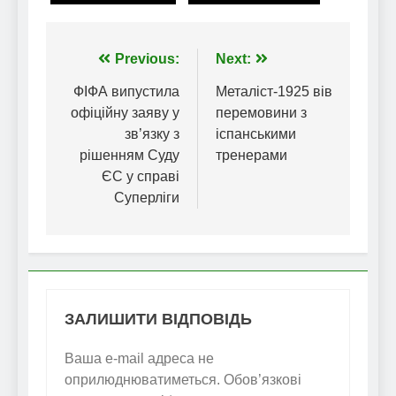
Навігація
Previous:
Next:
записів
ФІФА випустила
Металіст-1925 вів
офіційну заяву у
перемовини з
зв’язку з
іспанськими
рішенням Суду
тренерами
ЄС у справі
Суперліги
ЗАЛИШИТИ ВІДПОВІДЬ
Ваша e-mail адреса не
оприлюднюватиметься.
Обов’язкові