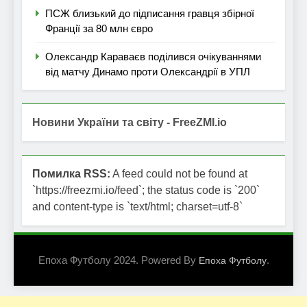
ПСЖ близький до підписання гравця збірної
Франції за 80 млн євро
Олександр Караваєв поділився очікуваннями
від матчу Динамо проти Олександрії в УПЛ
Новини України та світу - FreeZMI.io
Помилка RSS:
A feed could not be found at
`https://freezmi.io/feed`; the status code is `200`
and content-type is `text/html; charset=utf-8`
Епоха Футболу 2024. Powered By
.
Епоха Футболу