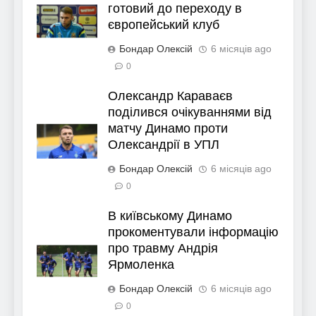
готовий до переходу в
європейський клуб
Бондар Олексій
6 місяців ago
0
Олександр Караваєв
поділився очікуваннями від
матчу Динамо проти
Олександрії в УПЛ
Бондар Олексій
6 місяців ago
0
В київському Динамо
прокоментували інформацію
про травму Андрія
Ярмоленка
Бондар Олексій
6 місяців ago
0