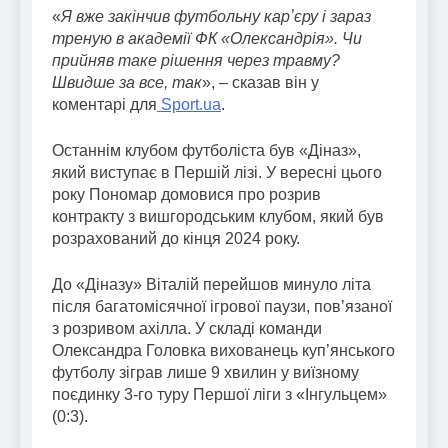
«
Я вже закінчив футбольну карʼєру і зараз
треную в академії ФК «Олександрія». Чи
прийняв таке рішення через травму?
Швидше за все, так
», – сказав він у
коментарі для
Sport.ua
.
Останнім клубом футболіста був «Діназ»,
який виступає в Першій лізі. У вересні цього
року Пономар домовися про розрив
контракту з вишгородським клубом, який був
розрахований до кінця 2024 року.
До «Діназу» Віталій перейшов минуло літа
після багатомісячної ігрової паузи, пов’язаної
з розривом ахілла. У складі команди
Олександра Головка вихованець куп’янського
футболу зіграв лише 9 хвилин у виїзному
поєдинку 3-го туру Першої ліги з «Інгульцем»
(0:3).