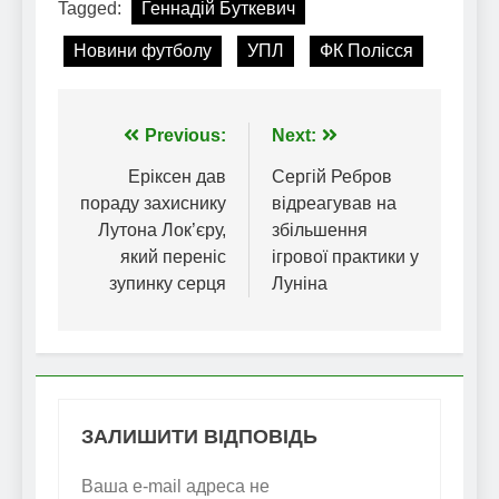
Tagged:
Геннадій Буткевич
Новини футболу
УПЛ
ФК Полісся
Навігація
Previous:
Next:
записів
Еріксен дав
Сергій Ребров
пораду захиснику
відреагував на
Лутона Лок’єру,
збільшення
який переніс
ігрової практики у
зупинку серця
Луніна
ЗАЛИШИТИ ВІДПОВІДЬ
Ваша e-mail адреса не