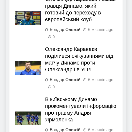
гравця Динамо, який
готовий до переходу в
європейський клуб
Бондар Олексій
6 місяців ago
0
Олександр Караваєв
поділився очікуваннями від
матчу Динамо проти
Олександрії в УПЛ
Бондар Олексій
6 місяців ago
0
В київському Динамо
прокоментували інформацію
про травму Андрія
Ярмоленка
Бондар Олексій
6 місяців ago