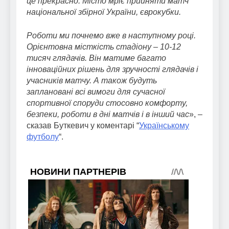
це прекрасно. Місто мріє прийняти матч
національної збірної України, єврокубки.
Роботи ми почнемо вже в наступному році.
Орієнтовна місткість стадіону – 10-12
тисяч глядачів. Він матиме багато
інноваційних рішень для зручності глядачів і
учасників матчу. А також будуть
заплановані всі вимоги для сучасної
спортивної споруди стосовно комфорту,
безпеки, роботи в дні матчів і в інший час
», –
сказав Буткевич у коментарі “
Українському
футболу
“.