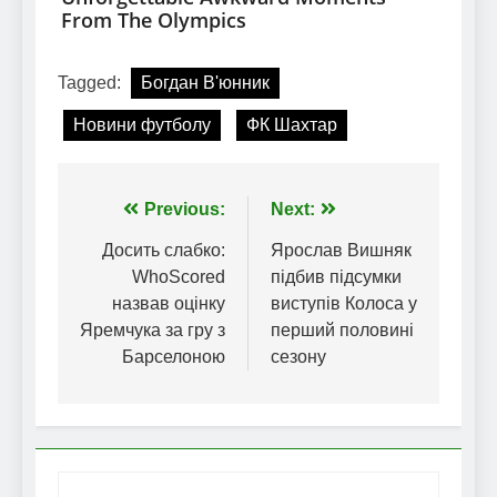
Tagged:
Богдан В'юнник
Новини футболу
ФК Шахтар
Навігація
Previous:
Next:
записів
Досить слабко:
Ярослав Вишняк
WhoScored
підбив підсумки
назвав оцінку
виступів Колоса у
Яремчука за гру з
перший половині
Барселоною
сезону