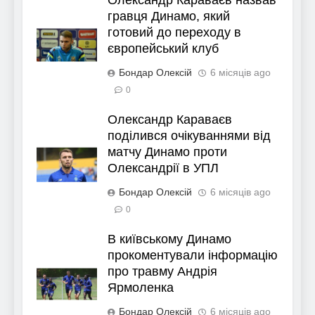
Олександр Караваєв назвав
гравця Динамо, який
готовий до переходу в
європейський клуб
Бондар Олексій
6 місяців ago
0
Олександр Караваєв
поділився очікуваннями від
матчу Динамо проти
Олександрії в УПЛ
Бондар Олексій
6 місяців ago
0
В київському Динамо
прокоментували інформацію
про травму Андрія
Ярмоленка
Бондар Олексій
6 місяців ago