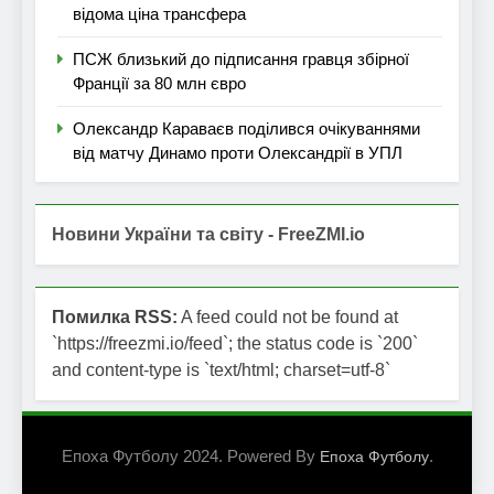
відома ціна трансфера
ПСЖ близький до підписання гравця збірної
Франції за 80 млн євро
Олександр Караваєв поділився очікуваннями
від матчу Динамо проти Олександрії в УПЛ
Новини України та світу - FreeZMI.io
Помилка RSS:
A feed could not be found at
`https://freezmi.io/feed`; the status code is `200`
and content-type is `text/html; charset=utf-8`
Епоха Футболу 2024. Powered By
.
Епоха Футболу