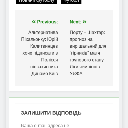
Новини футболу
Футбол
Навігація
Previous:
Next:
записів
Альтернатива
Порту – Шахтар:
Піхальонку: Юрій
прогноз на
Калитвинцев
вирішальний для
хоче підписати в
“гірників” матч
Полісся
групового етапу
півзахисника
Ліги чемпіонів
Динамо Київ
УЄФА
ЗАЛИШИТИ ВІДПОВІДЬ
Ваша e-mail адреса не