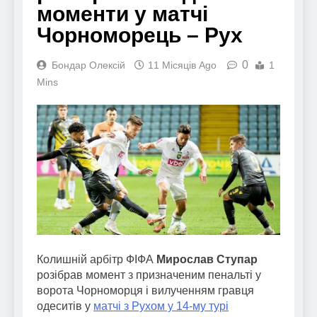
моменти у матчі
Чорноморець – Рух
0
Бондар Олексій
11 Місяців Ago
1
Mins
Колишній арбітр ФІФА
Мирослав Ступар
розібрав момент з призначеним пенальті у
ворота Чорноморця і вилученням гравця
одеситів у
матчі з Рухом у 14-му турі