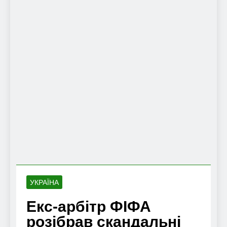
УКРАЇНА
Екс-арбітр ФІФА
розібрав скандальні