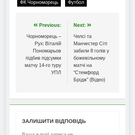
ФК Чорноморець
Футбол
Навігація
Previous:
Next:
записів
Чорноморець –
Челсі та
Рух: Віталій
Манчестер Сіті
Пономарьов
забили 8 голів у
підбив підсумки
божевільному
матчу 14-го туру
матчі на
УПЛ
“Стемфорд
Брідж” (Відео)
ЗАЛИШИТИ ВІДПОВІДЬ
Ваша e-mail адреса не