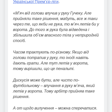
Української Премʼєр-ліги
.
«
Мʼяч від голови влучив у руку Гучеку. Але
прийняли таке рішення, мабуть, все ж таки
через те, що якби не рука, то мʼяч летів би у
ворота. До того ж рука була відведена і
збільшила об’єм власного тіла у неприродній
спосіб.
Часом трактують по-різному. Якщо від
голови потрапив у руку, то іноді навіть
дають грати. Але тут летів у ворота,
тому вирішили, що це пенальті.
Дискусія може бути, але чисто по-
футбольному – влучання в руку мʼяча, який
летів у ворота. Тому арбітр прийняв таке
рішення.
А от щодо вилучення – можна сперечатися.