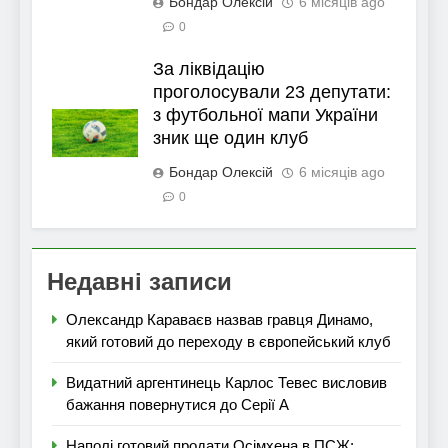
Бондар Олексій
6 місяців ago
0
За ліквідацію
проголосували 23 депутати:
з футбольної мапи України
зник ще один клуб
Бондар Олексій
6 місяців ago
0
Недавні записи
Олександр Караваєв назвав гравця Динамо,
який готовий до переходу в європейський клуб
Видатний аргентинець Карлос Тевес висловив
бажання повернутися до Серії А
Наполі готовий продати Осімхена в ПСЖ: