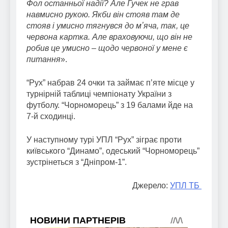
Фол останньої надії? Але Гучек не грав
навмисно рукою. Якби він стояв там де
стояв і умисно тягнувся до мʼяча, так, це
червона картка. Але враховуючи, що він не
робив це умисно – щодо червоної у мене є
питання
».
“Рух” набрав 24 очки та займає пʼяте місце у
турнірній таблиці чемпіонату України з
футболу. “Чорноморець” з 19 балами йде на
7-й сходинці.
У наступному турі УПЛ “Рух” зіграє проти
київського “Динамо”, одеський “Чорноморець”
зустрінеться з “Дніпром-1”.
Джерело:
УПЛ ТБ