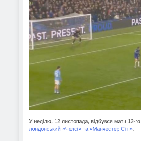
У неділю, 12 листопада, відбувся матч 12-го 
лондонський «Челсі» та «Манчестер Сіті»
.