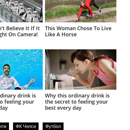
ити
ФК Челси
Футбол