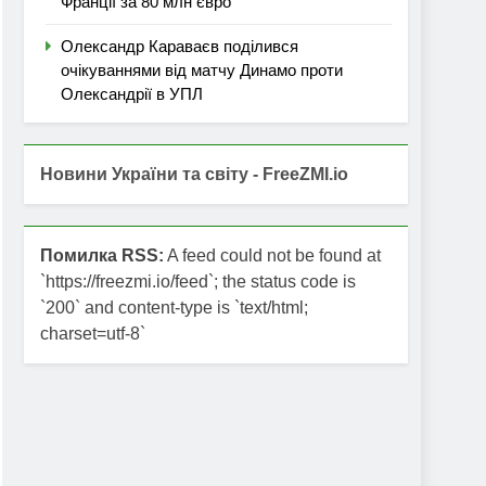
Франції за 80 млн євро
Олександр Караваєв поділився
очікуваннями від матчу Динамо проти
Олександрії в УПЛ
Новини України та світу - FreeZMI.io
Помилка RSS:
A feed could not be found at
`https://freezmi.io/feed`; the status code is
`200` and content-type is `text/html;
charset=utf-8`