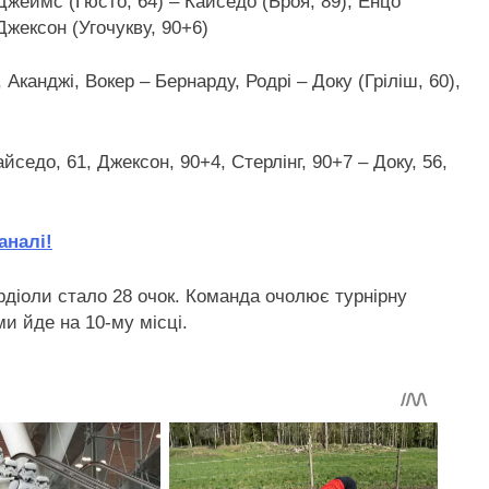
 Джеймс (Гюсто, 64) – Кайседо (Броя, 89), Енцо
Джексон (Угочукву, 90+6)
 Аканджі, Вокер – Бернарду, Родрі – Доку (Гріліш, 60),
седо, 61, Джексон, 90+4, Стерлінг, 90+7 – Доку, 56,
аналі!
вардіоли стало 28 очок. Команда очолює турнірну
ми йде на 10-му місці.