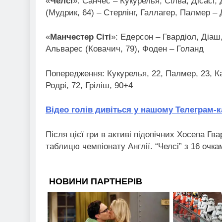
«
Челсі
»: Санчес – Кукурелья, Сілва, Дісасі,
(Мудрик, 64) – Стерлінг, Галлагер, Палмер – 
«
Манчестер Сіті
»: Едерсон – Гвардіол, Діаш,
Альварес (Ковачич, 79), Фоден – Голанд
Попередження: Кукурелья, 22, Палмер, 23, Кай
Родрі, 72, Гріліш, 90+4
Відео голів дивіться у нашому Телеграм-к
Після цієї гри в активі підопічних Хосепа Г
таблицю чемпіонату Англії. “Челсі” з 16 очка