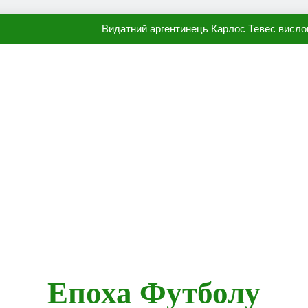
Видатний аргентинець Карлос Тевес висло
Наполі готовий продати Осі
ПСЖ близький до підписання гр
Олександр Караваєв назвав гравця Динамо, який готов
Видатний аргентинець Карлос Тевес висло
Наполі готовий продати Осі
ПСЖ близький до підписання гр
Епоха Футболу