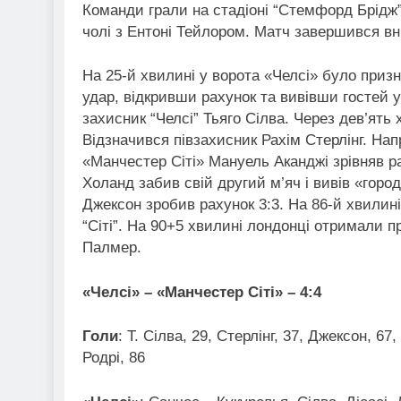
Команди грали на стадіоні “Стемфорд Брідж” 
чолі з Ентоні Тейлором. Матч завершився вн
На 25-й хвилині у ворота «Челсі» було призн
удар, відкривши рахунок та вивівши гостей у
захисник “Челсі” Тьяго Сілва. Через дев’ять
Відзначився півзахисник Рахім Стерлінг. Нап
«Манчестер Сіті» Мануель Аканджі зрівняв р
Холанд забив свій другий м’яч і вивів «горо
Джексон зробив рахунок 3:3. На 86-й хвилин
“Сіті”. На 90+5 хвилині лондонці отримали п
Палмер.
«Челсі» – «Манчестер Сіті» – 4:4
Голи
: Т. Сілва, 29, Стерлінг, 37, Джексон, 67
Родрі, 86