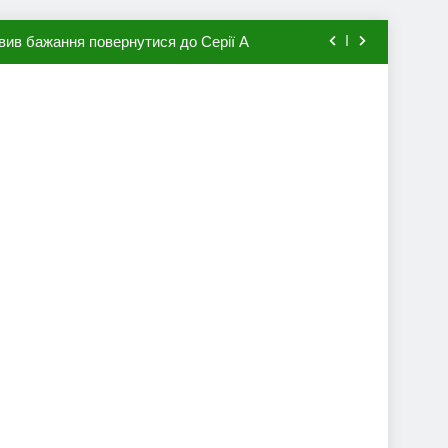
вив бажання повернутися до Серії А
мхена в ПСЖ: відома ціна трансфера
авця збірної Франції за 80 млн євро
ий до переходу в європейський клуб
вив бажання повернутися до Серії А
мхена в ПСЖ: відома ціна трансфера
авця збірної Франції за 80 млн євро