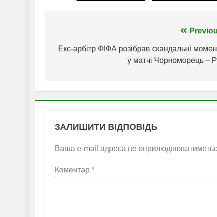
Навігація
Previou
записів
Екс-арбітр ФІФА розібрав скандальні момен
у матчі Чорноморець – Р
ЗАЛИШИТИ ВІДПОВІДЬ
Ваша e-mail адреса не оприлюднюватиметьс
Коментар
*