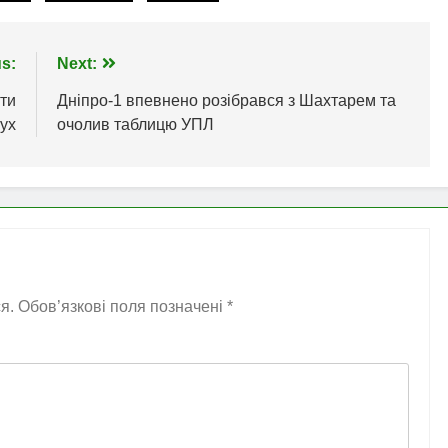
s:
Next:
ти
Дніпро-1 впевнено розібрався з Шахтарем та
ух
очолив таблицю УПЛ
я.
Обов’язкові поля позначені
*