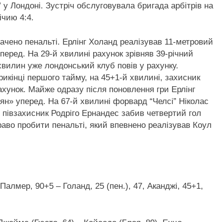
у Лондоні. Зустріч обслуговувала бригада арбітрів на
ічию 4:4.
ачено пенальті. Ерлінг Холанд реалізував 11-метровий
перед. На 29-й хвилині рахунок зрівняв 39-річний
 хвилин уже лондонський клуб повів у рахунку.
рикінці першого тайму, на 45+1-й хвилині, захисник
ахунок. Майже одразу після поновлення гри Ерлінг
дян» уперед. На 67-й хвилині форвард “Челсі” Ніколас
і півзахисник Родріго Ернандес забив четвертий гол
раво пробити пенальті, який впевнено реалізував Коул
, Палмер, 90+5 – Голанд, 25 (пен.), 47, Аканджі, 45+1,