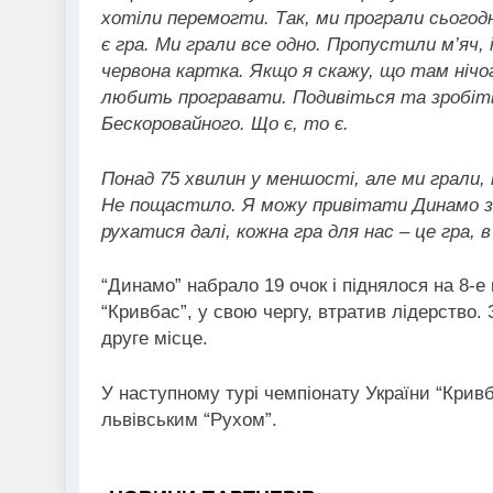
хотіли перемогти. Так, ми програли сьогодн
є гра. Ми грали все одно. Пропустили м’яч,
червона картка. Якщо я скажу, що там нічо
любить програвати. Подивіться та зробіть
Бескоровайного. Що є, то є.
Понад 75 хвилин у меншості, але ми грали,
Не пощастило. Я можу привітати Динамо з п
рухатися далі, кожна гра для нас – це гра, 
“Динамо” набрало 19 очок і піднялося на 8-е 
“Кривбас”, у свою чергу, втратив лідерство
друге місце.
У наступному турі чемпіонату України “Кривб
львівським “Рухом”.