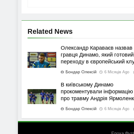
Related News
Олександр Караваєв назвав
гравця Динамо, який готовий
переходу в європейський кл
Бондар Олексій
6 Місяців Ago
В київському Динамо
прокоментували інформацію
про травму Андрія Ярмолен
Бондар Олексій
6 Місяців Ago
Епоха Фут