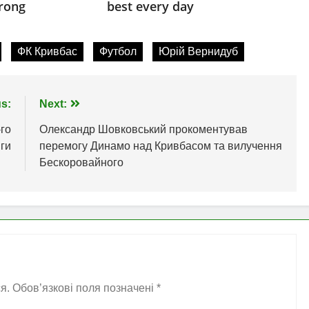
ФК Кривбас
Футбол
Юрій Вернидуб
s:
Next:
го
Олександр Шовковський прокоментував
іги
перемогу Динамо над Кривбасом та вилучення
Бескоровайного
я.
Обов’язкові поля позначені
*