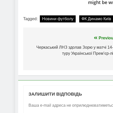
Tagged:
Новини футболу
ФК Динамо Київ
Навігація
Previou
записів
Черкаський ЛНЗ здолав Зорю у матчі 14-
туру Української Премʼєр-л
ЗАЛИШИТИ ВІДПОВІДЬ
Ваша e-mail адреса не оприлюднюватиметьс