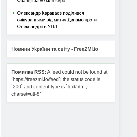
Франції за 80 млн євро
Олександр Караваєв поділився
очікуваннями від матчу Динамо проти
Олександрії в УПЛ
Новини України та світу - FreeZMI.io
Помилка RSS:
A feed could not be found at
`https://freezmi.io/feed`; the status code is
`200` and content-type is `text/html;
charset=utf-8`