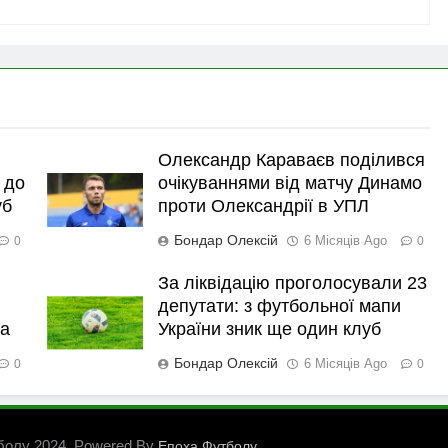
Олександр Караваєв поділився
 до
очікуваннями від матчу Динамо
уб
проти Олександрії в УПЛ
Бондар Олексій
6 Місяців Ago
0
0
За ліквідацію проголосували 23
депутати: з футбольної мапи
ка
України зник ще один клуб
Бондар Олексій
6 Місяців Ago
0
0
болу 2024. Powered By
.
Епоха Футболу