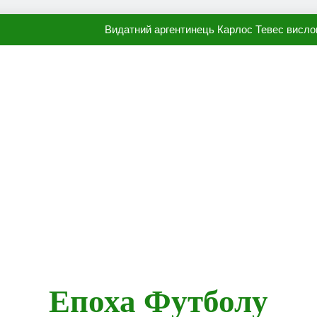
Видатний аргентинець Карлос Тевес висло
Наполі готовий продати Осі
ПСЖ близький до підписання гр
Олександр Караваєв назвав гравця Динамо, який готов
Видатний аргентинець Карлос Тевес висло
Наполі готовий продати Осі
ПСЖ близький до підписання гр
Епоха Футболу