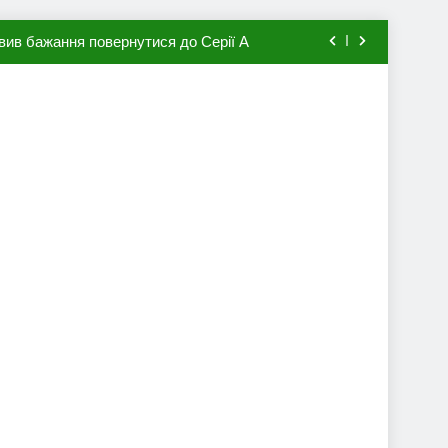
вив бажання повернутися до Серії А
мхена в ПСЖ: відома ціна трансфера
авця збірної Франції за 80 млн євро
ий до переходу в європейський клуб
вив бажання повернутися до Серії А
мхена в ПСЖ: відома ціна трансфера
авця збірної Франції за 80 млн євро