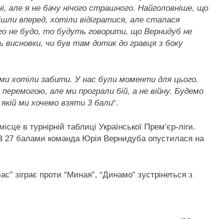
і, але я не бачу нічого страшного. Найголовніше, що
 ішли вперед, хотіли відігратися, але сталася
го не будо, то будуть говорити, що Вернидуб не
 висновки, чи був там дотик до гравця з боку
 ми хотіли забити. У нас були моменти для цього.
еремогою, але ми програли бій, а не війну. Будемо
в якій ми хочемо взяти 3 бали
“.
місце в турнірній таблиці Української Прем’єр-ліги.
. З 27 балами команда Юрія Вернидуба опустилася на
ас” зіграє проти “Миная”, “Динамо” зустрінеться з