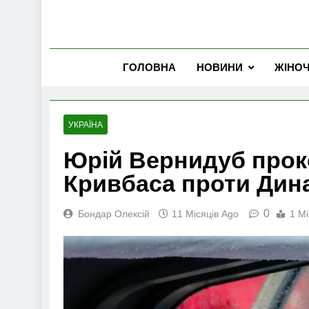
ГОЛОВНА
НОВИНИ
ЖІНО
УКРАЇНА
Юрій Вернидуб прок
Кривбаса проти Дина
0
Бондар Олексій
11 Місяців Ago
1 Mi