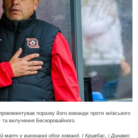
рокоментував поразку його команди проти київського
и та вилучення Бескоровайного.
й матч у виконанні обох команд. І Кривбас, і Динамо