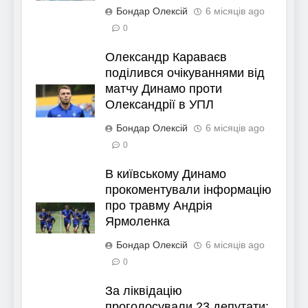
Бондар Олексій
6 місяців ago
0
Олександр Караваєв
поділився очікуваннями від
матчу Динамо проти
Олександрії в УПЛ
Бондар Олексій
6 місяців ago
0
В київському Динамо
прокоментували інформацію
про травму Андрія
Ярмоленка
Бондар Олексій
6 місяців ago
0
За ліквідацію
проголосували 23 депутати: