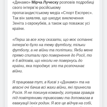
«Динамо»
Мірча Луческу
розповів подробиці
свого інтерв’ю російському
пропагандистському медіа «Спорт Експрес».
Так він заявляв, що шкодує виключення
Зеніта з єврокубків, а також що поважає усі
країни.
«Перш за все хочу сказати, що моє останнє
інтерв’ю було на тему футболу, тільки
футболу, а не війни та політики. Якби мене
прямо спитали про повернення до Росії, то
я б відповів, що ніколи не повернусь до
країни, яка породжує зло та розпочинає
війни.
Я працював тут, в Києві з «Динамо» та на
власні очі бачив всі жахи війни, які принесла
Росія. Я не покинув команду, готував гравців
під повітряними тривогами та допомагав в
евакуації їхніх родин. Я все це відчув на собі,