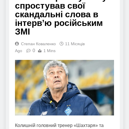
спростував свої
скандальні слова в
інтерв’ю російським
ЗМІ
Степан Коваленко
11 Місяців
0
Ago
1 Mins
Колишній головний тренер «Шахтаря» та