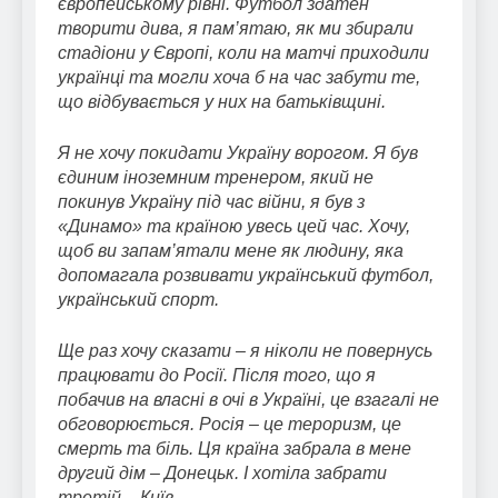
європейському рівні. Футбол здатен
творити дива, я пам’ятаю, як ми збирали
стадіони у Європі, коли на матчі приходили
українці та могли хоча б на час забути те,
що відбувається у них на батьківщині.
Я не хочу покидати Україну ворогом. Я був
єдиним іноземним тренером, який не
покинув Україну під час війни, я був з
«Динамо» та країною увесь цей час. Хочу,
щоб ви запам’ятали мене як людину, яка
допомагала розвивати український футбол,
український спорт.
Ще раз хочу сказати – я ніколи не повернусь
працювати до Росії. Після того, що я
побачив на власні в очі в Україні, це взагалі не
обговорюється. Росія – це тероризм, це
смерть та біль. Ця країна забрала в мене
другий дім – Донецьк. І хотіла забрати
третій – Київ.