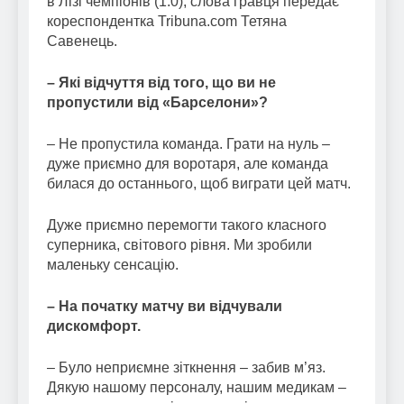
в Лізі чемпіонів (1:0), слова гравця передає
кореспондентка Tribuna.com Тетяна
Савенець.
– Які відчуття від того, що ви не
пропустили від «Барселони»?
– Не пропустила команда. Грати на нуль –
дуже приємно для воротаря, але команда
билася до останнього, щоб виграти цей матч.
Дуже приємно перемогти такого класного
суперника, світового рівня. Ми зробили
маленьку сенсацію.
– На початку матчу ви відчували
дискомфорт.
– Було неприємне зіткнення – забив м’яз.
Дякую нашому персоналу, нашим медикам –