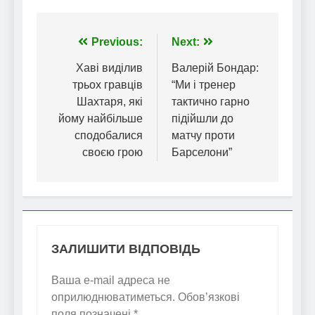
Навігація
Previous:
Next:
записів
Хаві виділив
Валерій Бондар:
трьох гравців
“Ми і тренер
Шахтаря, які
тактично гарно
йому найбільше
підійшли до
сподобалися
матчу проти
своєю грою
Барселони”
ЗАЛИШИТИ ВІДПОВІДЬ
Ваша e-mail адреса не
оприлюднюватиметься.
Обов’язкові
поля позначені
*