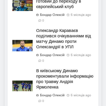
готовий до переходу в
європейський клуб
Бондар Олексій
6 місяців ago
0
Олександр Караваєв
поділився очікуваннями від
матчу Динамо проти
Олександрії в УПЛ
Бондар Олексій
6 місяців ago
0
В київському Динамо
прокоментували інформацію
про травму Андрія
Ярмоленка
Бондар Олексій
6 місяців ago
0