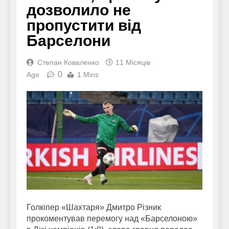
дозволило не
пропустити від
Барселони
Степан Коваленко
11 Місяців
0
Ago
1 Mins
Голкіпер «Шахтаря» Дмитро Різник
прокоментував перемогу над «Барселоною»