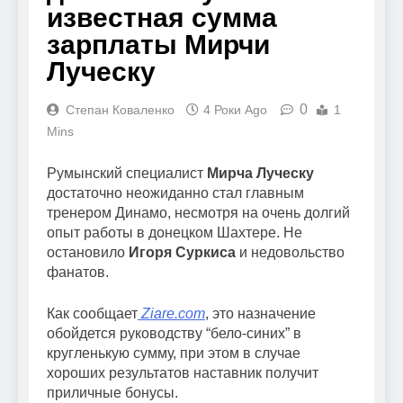
известная сумма
зарплаты Мирчи
Луческу
0
Степан Коваленко
4 Роки Ago
1
Mins
Румынский специалист
Мирча Луческу
достаточно неожиданно стал главным
тренером Динамо, несмотря на очень долгий
опыт работы в донецком Шахтере. Не
остановило
Игоря Суркиса
и недовольство
фанатов.
Как сообщает
Ziare.com
, это назначение
обойдется руководству “бело-синих” в
кругленькую сумму, при этом в случае
хороших результатов наставник получит
приличные бонусы.