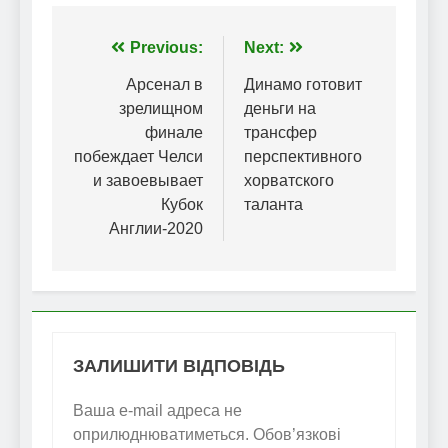
Навігація
Previous:
Next:
записів
Арсенал в
Динамо готовит
зрелищном
деньги на
финале
трансфер
побеждает Челси
перспективного
и завоевывает
хорватского
Кубок
таланта
Англии-2020
ЗАЛИШИТИ ВІДПОВІДЬ
Ваша e-mail адреса не
оприлюднюватиметься.
Обов’язкові