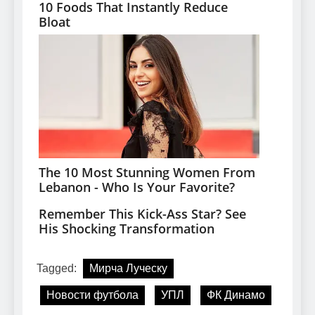
Tagged:
Мирча Луческу
Новости футбола
УПЛ
ФК Динамо