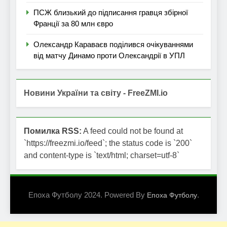
ПСЖ близький до підписання гравця збірної
Франції за 80 млн євро
Олександр Караваєв поділився очікуваннями
від матчу Динамо проти Олександрії в УПЛ
Новини України та світу - FreeZMI.io
Помилка RSS:
A feed could not be found at
`https://freezmi.io/feed`; the status code is `200`
and content-type is `text/html; charset=utf-8`
Епоха Футболу 2024. Powered By
.
Епоха Футболу