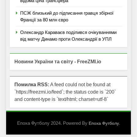
відома ціна трансфера
ПСЖ близький до підписання гравця збірної
Франції за 80 млн євро
Олександр Караваєв поділився очікуваннями
від матчу Динамо проти Олександрії в УПЛ
Новини України та світу - FreeZMI.io
Помилка RSS:
A feed could not be found at
`https://freezmi.io/feed`; the status code is `200`
and content-type is `text/html; charset=utf-8`
Епоха Футболу 2024. Powered By
.
Епоха Футболу