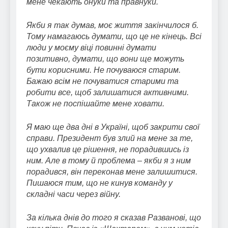
мене чекають онуки та правнуки.
Якби я так думав, моє життя закінчилося б.
Тому намагаюсь думати, що це не кінець. Всі
люди у моєму віці повинні думати
позитивно, думати, що вони ще можуть
бути корисними. Не почуваюся старим.
Бажаю всім не почуватися старими та
робити все, щоб залишатися активними.
Також не поспішайте мене ховати.
Я маю ще два дні в Україні, щоб закрити свої
справи. Президент був злий на мене за те,
що ухвалив це рішення, не порадившись із
ним. Але в тому й проблема – якби я з ним
порадився, він переконав мене залишитися.
Пишаюся тим, що не кинув команду у
складні часи через війну.
За кілька днів до того я сказав Разванові, що