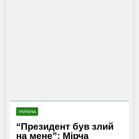
УКРАЇНА
“Президент був злий
на мене”: Мірча