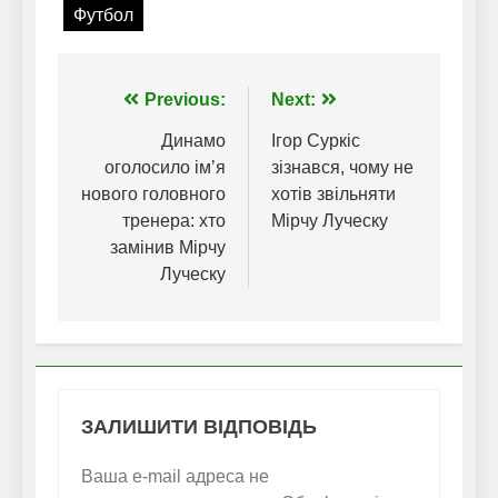
Футбол
Навігація
Previous:
Next:
записів
Динамо
Ігор Суркіс
оголосило імʼя
зізнався, чому не
нового головного
хотів звільняти
тренера: хто
Мірчу Луческу
замінив Мірчу
Луческу
ЗАЛИШИТИ ВІДПОВІДЬ
Ваша e-mail адреса не