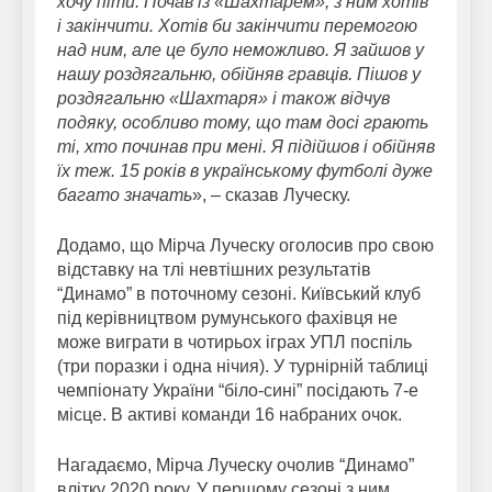
хочу піти. Почав із «Шахтарем», з ним хотів
і закінчити. Хотів би закінчити перемогою
над ним, але це було неможливо. Я зайшов у
нашу роздягальню, обійняв гравців. Пішов у
роздягальню «Шахтаря» і також відчув
подяку, особливо тому, що там досі грають
ті, хто починав при мені. Я підійшов і обійняв
їх теж. 15 років в українському футболі дуже
багато значать
», – сказав Луческу.
Додамо, що Мірча Луческу оголосив про свою
відставку на тлі невтішних результатів
“Динамо” в поточному сезоні. Київський клуб
під керівництвом румунського фахівця не
може виграти в чотирьох іграх УПЛ поспіль
(три поразки і одна нічия). У турнірній таблиці
чемпіонату України “біло-сині” посідають 7-е
місце. В активі команди 16 набраних очок.
Нагадаємо, Мірча Луческу очолив “Динамо”
влітку 2020 року. У першому сезоні з ним