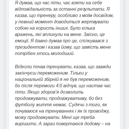
Я думав, що час піти, час взяти на себе
відповідальність за останні результати. Я
казав, що тренеру, особливо з моїм досвідом,
у певний момент доводиться жертвувати
собою на користь інших. Було кілька
вражень, які вплинули на мене. Звісно, це
емоції. Я давно думав про це, спілкувався з
президентом і казав йому, що замість мене
потрібен хтось молодший.
Відколи почав тренувати, казав, що завжди
закінчуєш переможеним. Тільки у
національній збірній я не був переможеним,
бо після перемоги 4:0 відчув, що настав час
піти. Якщо здоров’я дозволить
продовжувати, продовжуватиму, бо без
футболу життя немає. Судячи з того, як
почуваюся на тренуваннях і як їх проводжу,
можу продовжувати. Мені ще треба
вирішити. А зараз повертаюся додому – на