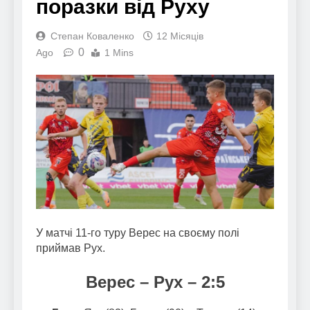
поразки від Руху
Степан Коваленко
12 Місяців
0
Ago
1 Mins
У матчі 11-го туру Верес на своєму полі
приймав Рух.
Верес – Рух – 2:5