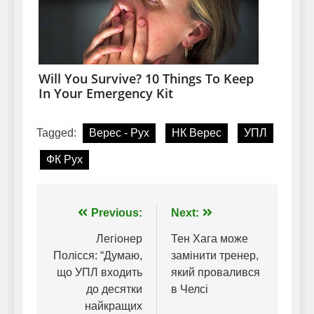
Tagged:
Верес - Рух
НК Верес
УПЛ
ФК Рух
Навігація
Previous:
Next:
записів
Легіонер
Тен Хага може
Полісся: “Думаю,
замінити тренер,
що УПЛ входить
який провалився
до десятки
в Челсі
найкращих