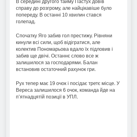
В середині другого тайму Пастух довів
справу до розгрому, але найцікавіше було
попереду. В останні 10 хвилин стався
голепад.
Спочатку Яго забив гол престижу. Рівняни
кинули всі сили, щоб відігратися, але
колектив Пономарьова вдало їх підловив і
забив ще двічі. Останнє слово все ж
залишилося за господарями. Балан
встановив остаточний рахунок гри.
Рух тепер має 19 очок і посідає третє місце. У
Вереса залишилося 6 очок, команда йде на
п’ятнадцятій позиції в УПЛ.