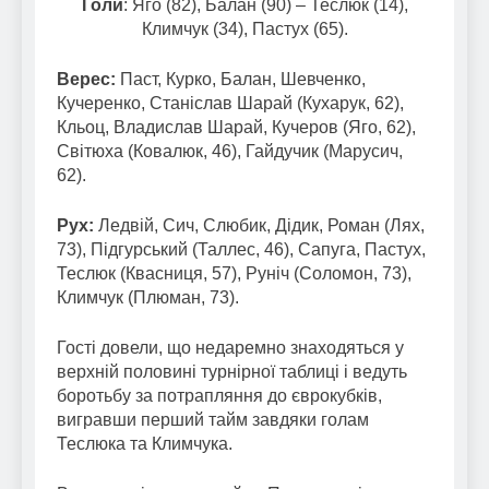
Голи
: Яго (82), Балан (90) – Теслюк (14),
Климчук (34), Пастух (65).
Верес:
Паст, Курко, Балан, Шевченко,
Кучеренко, Станіслав Шарай (Кухарук, 62),
Кльоц, Владислав Шарай, Кучеров (Яго, 62),
Світюха (Ковалюк, 46), Гайдучик (Марусич,
62).
Рух:
Ледвій, Сич, Слюбик, Дідик, Роман (Лях,
73), Підгурський (Таллес, 46), Сапуга, Пастух,
Теслюк (Квасниця, 57), Руніч (Соломон, 73),
Климчук (Плюман, 73).
Гості довели, що недаремно знаходяться у
верхній половині турнірної таблиці і ведуть
боротьбу за потрапляння до єврокубків,
вигравши перший тайм завдяки голам
Теслюка та Климчука.