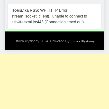
Помилка RSS:
WP HTTP Error:
stream_socket_client(): unable to connect to
ssl://freezmi.io:443 (Connection timed out)
Епоха Футболу 2024. Powered By
.
Епоха Футболу