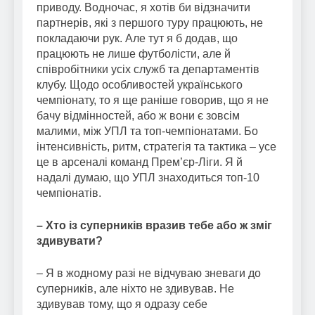
приводу. Водночас, я хотів би відзначити
партнерів, які з першого туру працюють, не
покладаючи рук. Але тут я б додав, що
працюють не лише футболісти, але й
співробітники усіх служб та департаментів
клубу. Щодо особливостей українського
чемпіонату, то я ще раніше говорив, що я не
бачу відмінностей, або ж вони є зовсім
малими, між УПЛ та топ-чемпіонатами. Бо
інтенсивність, ритм, стратегія та тактика – усе
це в арсеналі команд Прем’єр-Ліги. Я й
надалі думаю, що УПЛ знаходиться топ-10
чемпіонатів.
– Хто із суперників вразив тебе або ж зміг
здивувати?
– Я в жодному разі не відчуваю зневаги до
суперників, але ніхто не здивував. Не
здивував тому, що я одразу себе