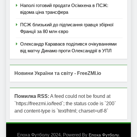
Наполі готовий продати Осімхена в ПСЖ:
відома ціна трансфера
ПСЖ близький до підписання гравця збірної
Франції за 80 млн євро
Олександр Караваєв поділився очікуваннями
від матчу Динамо проти Олександрії в УПЛ
Новини України та світу - FreeZMI.io
Помилка RSS:
A feed could not be found at
`https://freezmi.io/feed`; the status code is `200`
and content-type is `text/html; charset=utf-8`
Епоха Футболу 2024. Powered By
.
Епоха Футболу