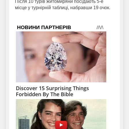
Після 10 турів житомиряни посідають 5-е
місце у турнірній таблиці, набравши 19 очок.