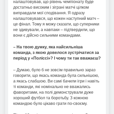
налаштовував, що рівень чемпіонату буде
достатньо високим і зіграні матчі цілком
виправдали мої сподівання. Я одразу
налаштовувався, що кожен наступний матч –
це фінал. Тому я можу сказати, що суперники
не здивували, а навпаки – підтвердили, що
вони є дійсно сильними командами.
– На твою думку, яка найсильніша
команда, з якою довелося зустрічатися за
період у «Поліссі»? І чому ти так вважаєш?
– Думаю, було б не зовсім правильно зараз
говорити, що якась команда була сильнішою,
а якась слабшою. Ви самі бачили ігри і навіть
ті команди, які номінально не вважались
фаворитами, на полі демонстрували дуже
хороший футбол та боротьбу. З кожною
командою було цікаво грати по-своєму.