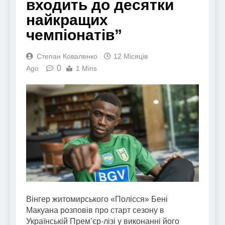
входить до десятки
найкращих
чемпіонатів”
Степан Коваленко
12 Місяців
0
Ago
1 Mins
Вінгер житомирського «Полісся» Бені
Макуана розповів про старт сезону в
Українській Прем’єр-лізі у виконанні його