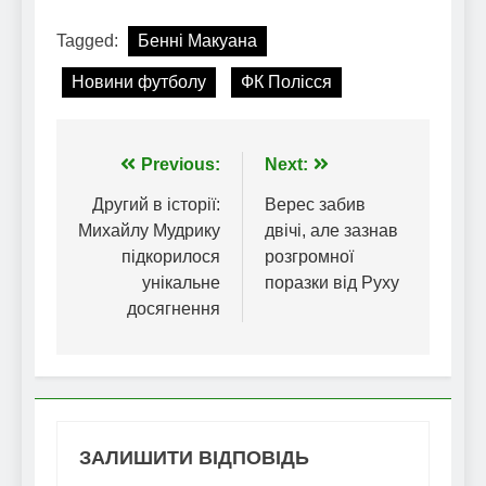
Tagged:
Бенні Макуана
Новини футболу
ФК Полісся
Навігація
Previous:
Next:
записів
Другий в історії:
Верес забив
Михайлу Мудрику
двічі, але зазнав
підкорилося
розгромної
унікальне
поразки від Руху
досягнення
ЗАЛИШИТИ ВІДПОВІДЬ