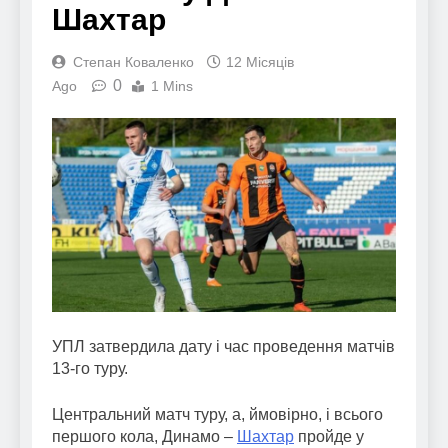
Шахтар
Степан Коваленко
12 Місяців
0
Ago
1 Mins
УПЛ затвердила дату і час проведення матчів
13-го туру.
Центральний матч туру, а, ймовірно, і всього
першого кола, Динамо –
Шахтар
пройде у