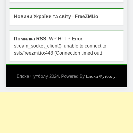
Новини України та світу - FreeZMI.io
Помилка RSS:
WP HTTP Error:
stream_socket_client(): unable to connect to
ssl://freezmi.io:443 (Connection timed out)
Епоха Футболу 2024. Powered By
.
Епоха Футболу