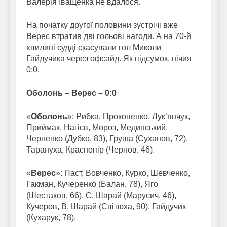
Валерія Іващенка не вдалося.
На початку другої половини зустрічі вже
Верес втратив дві гольові нагоди. А на 70-й
хвилині судді скасували гол Миколи
Гайдучика через офсайд. Як підсумок, нічия
0:0.
Оболонь – Верес – 0:0
«
Оболонь
»: Рибка, Прокопенко, Лук’янчук,
Приймак, Нагієв, Мороз, Мединський,
Черненко (Дубко, 83), Груша (Суханов, 72),
Тарануха, Краснопір (Чернов, 46).
«
Верес
»: Паст, Вовченко, Курко, Шевченко,
Гакман, Кучеренко (Балан, 78), Яго
(Шестаков, 66), С. Шарай (Марусич, 46),
Кучеров, В. Шарай (Світюха, 90), Гайдучик
(Кухарук, 78).