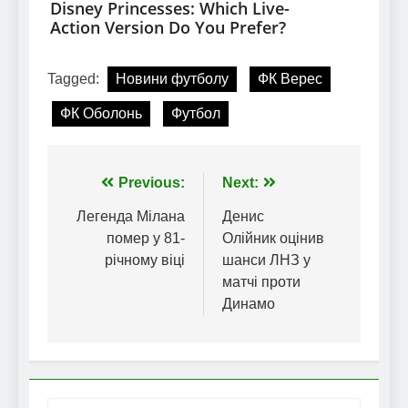
Tagged:
Новини футболу
ФК Верес
ФК Оболонь
Футбол
Навігація
Previous:
Next:
записів
Легенда Мілана
Денис
помер у 81-
Олійник оцінив
річному віці
шанси ЛНЗ у
матчі проти
Динамо