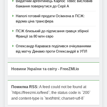
Видатний аргентинець Карлос Тевес висловив
бажання повернутися до Серії А
Наполі готовий продати Осімхена в ПСЖ:
відома ціна трансфера
ПСЖ близький до підписання гравця збірної
Франції за 80 млн євро
Олександр Караваєв поділився очікуваннями
від матчу Динамо проти Олександрії в УПЛ
Новини України та світу - FreeZMI.io
Помилка RSS:
A feed could not be found at
`https://freezmi.io/feed`; the status code is `200`
and content-type is `text/html; charset=utf-8`