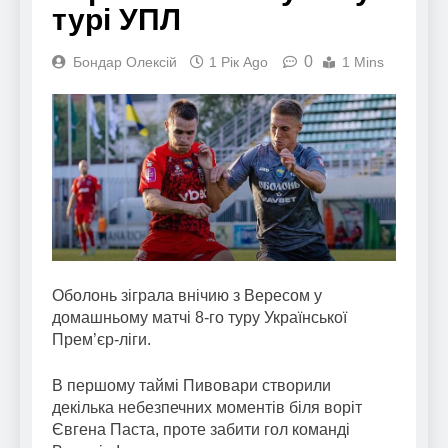
турі УПЛ
0
Бондар Олексій
1 Рік Ago
1 Mins
Оболонь зіграла внічию з Вересом у
домашньому матчі 8-го туру Української
Прем’єр-ліги.
В першому таймі Пивовари створили
декілька небезпечних моментів біля воріт
Євгена Паста, проте забити гол команді