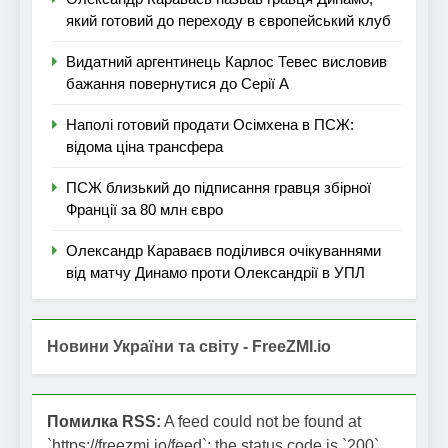
який готовий до переходу в європейський клуб
Видатний аргентинець Карлос Тевес висловив
бажання повернутися до Серії А
Наполі готовий продати Осімхена в ПСЖ:
відома ціна трансфера
ПСЖ близький до підписання гравця збірної
Франції за 80 млн євро
Олександр Караваєв поділився очікуваннями
від матчу Динамо проти Олександрії в УПЛ
Новини України та світу - FreeZMI.io
Помилка RSS:
A feed could not be found at
`https://freezmi.io/feed`; the status code is `200`