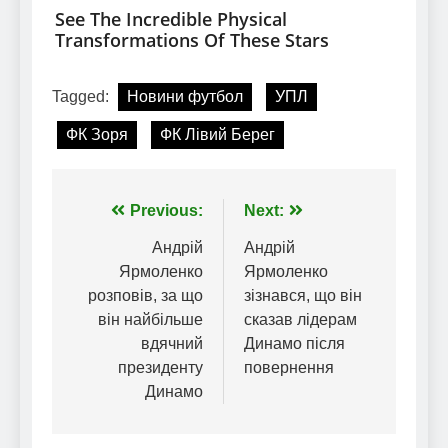
Tagged:
Новини футбол
УПЛ
ФК Зоря
ФК Лівий Берег
Навігація
Previous:
Next:
записів
Андрій
Андрій
Ярмоленко
Ярмоленко
розповів, за що
зізнався, що він
він найбільше
сказав лідерам
вдячний
Динамо після
президенту
повернення
Динамо