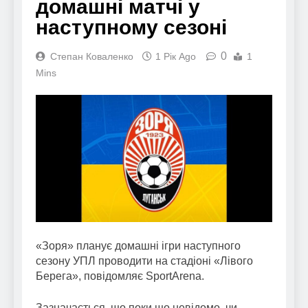
домашні матчі у
наступному сезоні
0
Степан Коваленко
1 Рік Ago
1
Mins
«Зоря» планує домашні ігри наступного
сезону УПЛ проводити на стадіоні «Лівого
Берега», повідомляє SportArena.
Зазначається, що поки що невідомо, чи