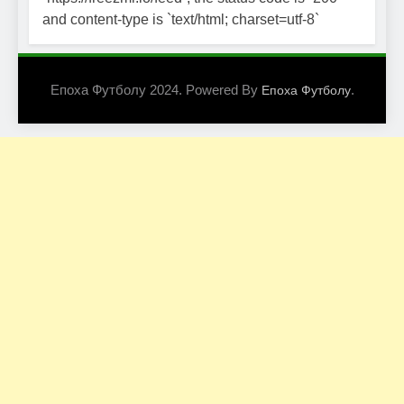
and content-type is `text/html; charset=utf-8`
Епоха Футболу 2024. Powered By
.
Епоха Футболу