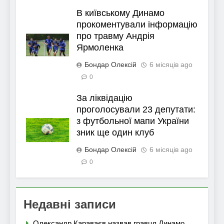
В київському Динамо
прокоментували інформацію
про травму Андрія
Ярмоленка
Бондар Олексій
6 місяців ago
0
За ліквідацію
проголосували 23 депутати:
з футбольної мапи України
зник ще один клуб
Бондар Олексій
6 місяців ago
0
Недавні записи
Олександр Караваєв назвав гравця Динамо,