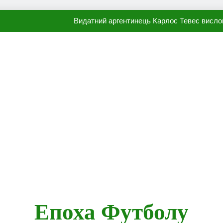
Видатний аргентинець Карлос Тевес висло
Наполі готовий продати Осі
ПСЖ близький до підписання гр
Олександр Караваєв назвав гравця Динамо, який готов
Видатний аргентинець Карлос Тевес висло
Наполі готовий продати Осі
ПСЖ близький до підписання гр
Епоха Футболу