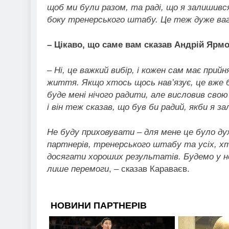
щоб ми були разом, та раді, що я залишився,
боку тренерського штабу. Це теж дуже ва
– Цікаво, що саме вам сказав Андрій Яр
–
Ні, це важкий вибір, і кожен сам має прий
життя. Якщо хтось щось нав’язує, це вже бу
буде мені нічого радити, але висловив сво
і він теж сказав, що був би радий, якби я з
Не буду приховувати – для мене це було д
партнерів, тренерського штабу та усіх, хт
досягати хороших результатів. Будемо у н
лише перемоги
, – сказав Караваєв.