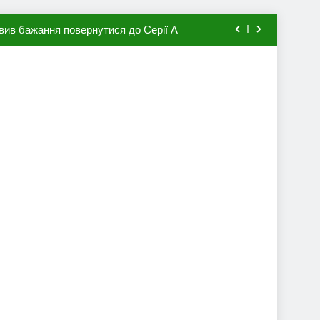
вив бажання повернутися до Серії А
мхена в ПСЖ: відома ціна трансфера
авця збірної Франції за 80 млн євро
ий до переходу в європейський клуб
вив бажання повернутися до Серії А
мхена в ПСЖ: відома ціна трансфера
авця збірної Франції за 80 млн євро