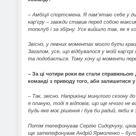
–
Амбіції спортсмена. Я пам’ятаю себе у ди
кар’єру – завжди ставив перед собою максим
топклуб і за збірну. Усе вийшло так, як я х
Звісно, у певних моментах могло бути краще
Загалом, усе, що відбувалося у моїй кар’єрі
та подобається. Тому хочу ці моменти пер
– За ці чотири роки ви стали справжньою
команді з приводу того, аби залишитися у
–
Так, звісно. Наприкінці минулого сезону 
я планую, тоді я відповів, що ще нічого не 
будь-яке моє рішення і був би радий, якби я
Потім телефонував Сергію Сидорчуку, цікав
ще зателефонував Андрій Ярмоленко – було