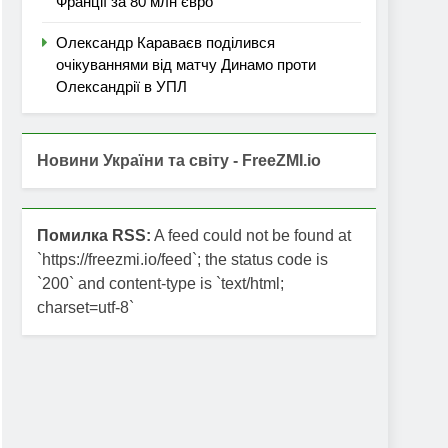
Франції за 80 млн євро
Олександр Караваєв поділився
очікуваннями від матчу Динамо проти
Олександрії в УПЛ
Новини України та світу - FreeZMI.io
Помилка RSS:
A feed could not be found at
`https://freezmi.io/feed`; the status code is
`200` and content-type is `text/html;
charset=utf-8`