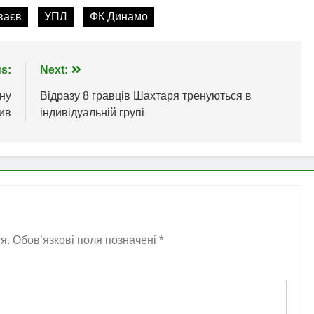
ваєв
УПЛ
ФК Динамо
s:
Next:
ну
Відразу 8 гравців Шахтаря тренуються в
ив
індивідуальній групі
я.
Обов’язкові поля позначені
*