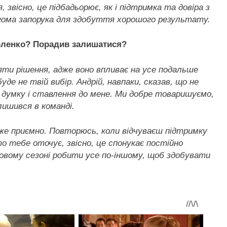
 звісно, це підбадьорює, як і підтримка та довіра з
гома запорука для здобуття хорошого результату.
моленко? Порадив залишатися?
няти рішення, адже воно впливає на усе подальше
де не твій вибір. Андрій, навпаки, сказав, що не
ю думку і ставлення до мене. Ми добре товаришуємо,
алишився в команді.
уже приємно. Повторюсь, коли відчуваєш підтримку
о тебе оточує, звісно, це спонукає постійно
овому сезоні робити усе по-іншому, щоб здобувати