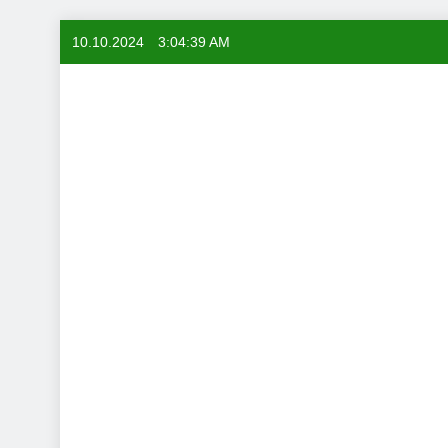
Skip
10.10.2024
3:04:40 AM
to
content