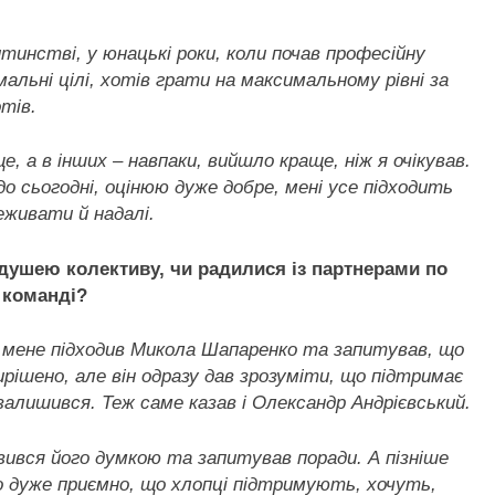
тинстві, у юнацькі роки, коли почав професійну
альні цілі, хотів грати на максимальному рівні за
отів.
, а в інших – навпаки, вийшло краще, ніж я очікував.
 до сьогодні, оцінюю дуже добре, мені усе підходить
еживати й надалі.
 душею колективу, чи радилися із партнерами по
 команді?
до мене підходив Микола Шапаренко та запитував, що
вирішено, але він одразу дав зрозуміти, що підтримає
 залишився. Теж саме казав і Олександр Андрієвський.
ився його думкою та запитував поради. А пізніше
 дуже приємно, що хлопці підтримують, хочуть,