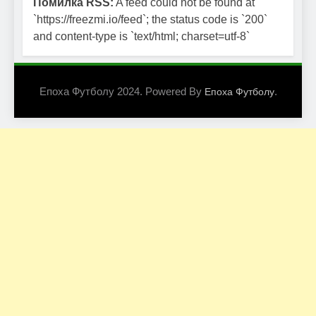
Помилка RSS:
A feed could not be found at
`https://freezmi.io/feed`; the status code is `200`
and content-type is `text/html; charset=utf-8`
Епоха Футболу 2024. Powered By
.
Епоха Футболу