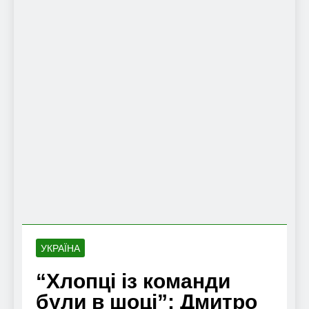
УКРАЇНА
“Хлопці із команди
були в шоці”: Дмитро