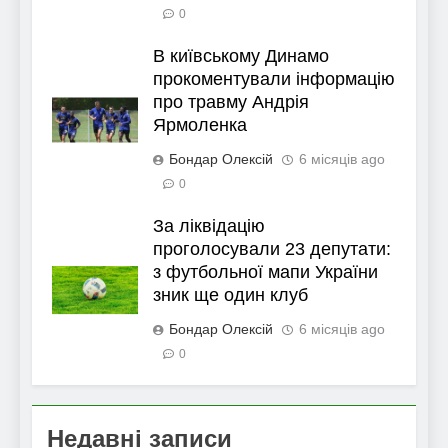
0
В київському Динамо
прокоментували інформацію
про травму Андрія
Ярмоленка
Бондар Олексій
6 місяців ago
0
За ліквідацію
проголосували 23 депутати:
з футбольної мапи України
зник ще один клуб
Бондар Олексій
6 місяців ago
0
Недавні записи