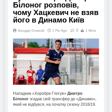
Білоног розповів,
чому Хацкевич не взяв
його в Динамо Київ
0
Бондар Олексій
1 Рік Ago
1 Mins
Нападник «Хоробри Глогув»
Дмитро
Білоног
згадав свій трансфер до «Динамо»,
який не відбувся, на початку сезону 2018/19.