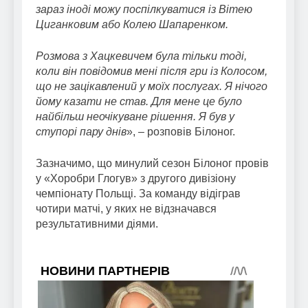
зараз іноді можу поспілкуватися із Вітею
Циганковим або Колею Шапаренком.
Розмова з Хацкевичем була тільки тоді,
коли він повідомив мені після гри із Колосом,
що не зацікавлений у моїх послугах. Я нічого
йому казати не став. Для мене це було
найбільш неочікуване рішення. Я був у
ступорі пару днів
», – розповів Білоног.
Зазначимо, що минулий сезон Білоног провів
у «Хоробри Глогув» з другого дивізіону
чемпіонату Польщі. За команду відіграв
чотири матчі, у яких не відзначався
результативними діями.