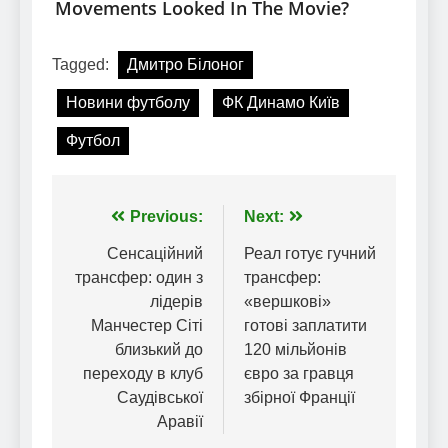
Tagged:
Дмитро Білоног
Новини футболу
ФК Динамо Київ
Футбол
Навігація
Previous:
Next:
записів
Сенсаційний
Реал готує гучний
трансфер: один з
трансфер:
лідерів
«вершкові»
Манчестер Сіті
готові заплатити
близький до
120 мільйонів
переходу в клуб
євро за гравця
Саудівської
збірної Франції
Аравії