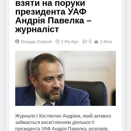
взяти на поруки
президента УАФ
Андрія Павелка –
журналіст
0
Бондар Олексій
1 Рік Ago
1 Mins
Журналіст Костянтин Андріюк, який активно
займається висвітленням діяльності
президента УАФ Андрія Павелка, розповів,