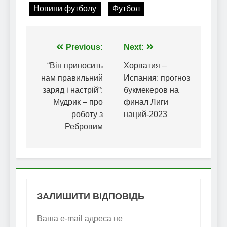
Новини футболу
Футбол
Навігація
Previous:
Next:
записів
“Він приносить
Хорватия –
нам правильний
Испания: прогноз
заряд і настрій”:
букмекеров на
Мудрик – про
финал Лиги
роботу з
наций-2023
Ребровим
ЗАЛИШИТИ ВІДПОВІДЬ
Ваша e-mail адреса не