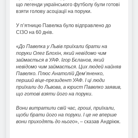
що легенди українського футболу були готові
взяти голову асоціації на поруки.
У п’ятницю Павелка було відправлено до
СІЗО на 60 днів.
«
До Павелка у Львів приїхали брати на
поруки Олег Блохін, який невідомо чим
займається в УАФ. Ігор Бєланов, який
невідомо чим займається. Цих людей найняв
Павелко. Плюс Анатолій Дем’яненко,
перший віце-президент УАФ. І ці люди
приїхали до Львова, а юрист Павелко заявив,
що готові взяти його на поруки
.
Вони витратили свій час, гроші, приїхали,
щоби брати його на поруки. І це не вперше
вони приходять до нього
», – сказав Андріюк.