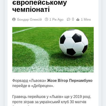
європейському
чемпіонаті
0
Бондар Олексій
1 Рік Ago
1 Mins
Форвард «Львова»
Жозе Вітор Пернамбуко
перейде в «Дебрецен».
Гравець перейшов у «Львів» ще у 2019 році,
проте зіграв за український клуб 30 матчів