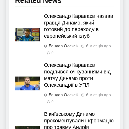
Related News
Олександр Караваєв назвав
гравця Динамо, який
готовий до переходу в
європейський клуб
Бондар Олексій
6 місяців ago
0
Олександр Караваєв
поділився очікуваннями від
матчу Динамо проти
Олександрії в УПЛ
Бондар Олексій
6 місяців ago
0
В київському Динамо
прокоментували інформацію
про травму Андрія