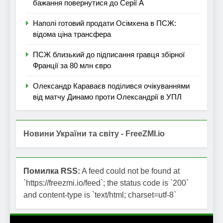
бажання повернутися до Серії А
Наполі готовий продати Осімхена в ПСЖ:
відома ціна трансфера
ПСЖ близький до підписання гравця збірної
Франції за 80 млн євро
Олександр Караваєв поділився очікуваннями
від матчу Динамо проти Олександрії в УПЛ
Новини України та світу - FreeZMI.io
Помилка RSS:
A feed could not be found at
`https://freezmi.io/feed`; the status code is `200`
and content-type is `text/html; charset=utf-8`