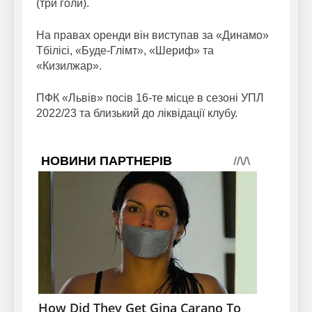
(три голи).
На правах оренди він виступав за «Динамо»
Тбілісі, «Буде-Глімт», «Шериф» та
«Кизилжар».
ПФК «Львів» посів 16-те місце в сезоні УПЛ
2022/23 та близький до ліквідації клубу.