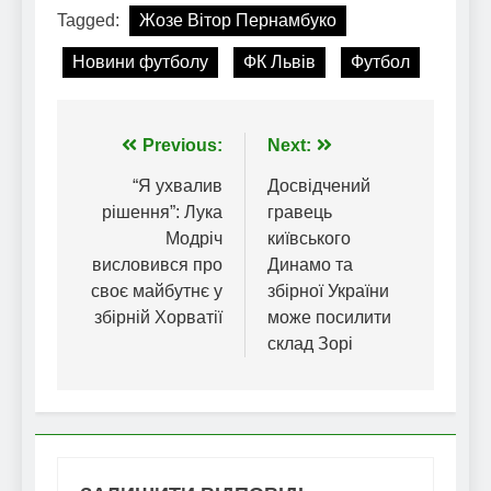
Tagged:
Жозе Вітор Пернамбуко
Новини футболу
ФК Львів
Футбол
Навігація
Previous:
Next:
записів
“Я ухвалив
Досвідчений
рішення”: Лука
гравець
Модріч
київського
висловився про
Динамо та
своє майбутнє у
збірної України
збірній Хорватії
може посилити
склад Зорі