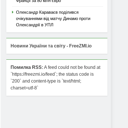
Франції за 80 млн євро
Олександр Караваєв поділився
очікуваннями від матчу Динамо проти
Олександрії в УПЛ
Новини України та світу - FreeZMI.io
Помилка RSS:
A feed could not be found at
`https://freezmi.io/feed`; the status code is
`200` and content-type is `text/html;
charset=utf-8`