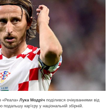
го «Реала»
Лука Модріч
поділився очікуваннями від
о подальшу кар’єру у національній збірній.