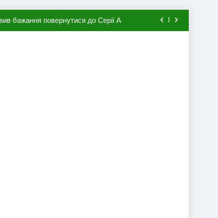
вив бажання повернутися до Серії А
мхена в ПСЖ: відома ціна трансфера
авця збірної Франції за 80 млн євро
ий до переходу в європейський клуб
вив бажання повернутися до Серії А
мхена в ПСЖ: відома ціна трансфера
авця збірної Франції за 80 млн євро