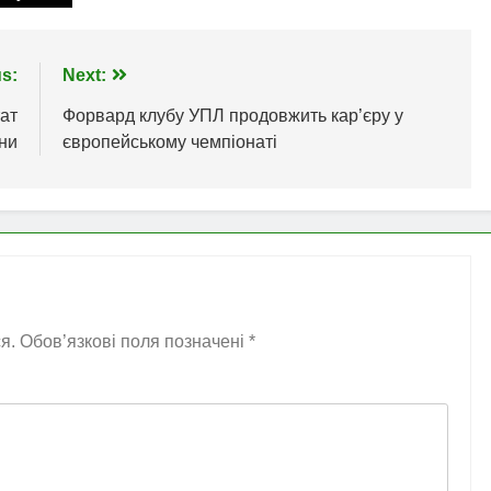
s:
Next:
ат
Форвард клубу УПЛ продовжить кар’єру у
ини
європейському чемпіонаті
я.
Обов’язкові поля позначені
*