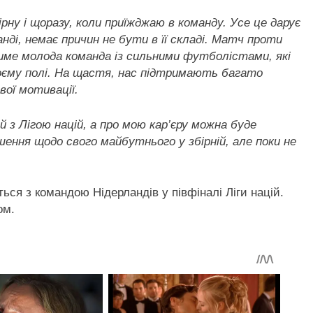
рну і щоразу, коли приїжджаю в команду. Усе це дарує
нді, немає причин не бути в її складі. Матч проти
ме молода команда із сильними футболістами, які
воєму полі. На щастя, нас підтримають багато
вої мотивації.
 з Лігою націй, а про мою кар’єру можна буде
шення щодо свого майбутнього у збірній, але поки не
еться з командою Нідерландів у півфіналі Ліги націй.
ом.