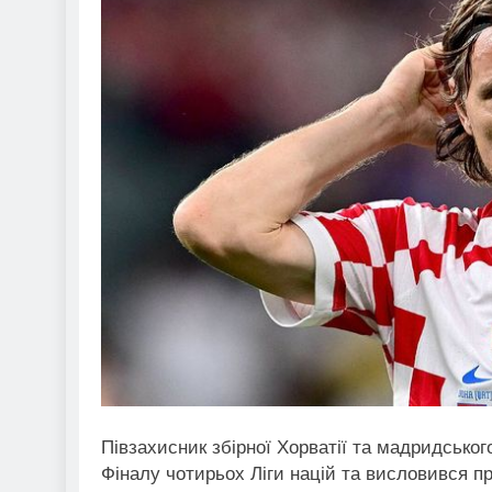
Півзахисник збірної Хорватії та мадридсько
Фіналу чотирьох Ліги націй та висловився пр