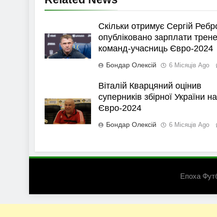
Скільки отримує Сергій Ребр
опубліковано зарплати трене
команд-учасниць Євро-2024
Бондар Олексій
6 Місяців Ago
Віталій Кварцяний оцінив
суперників збірної України на
Євро-2024
Бондар Олексій
6 Місяців Ago
Епоха Фут