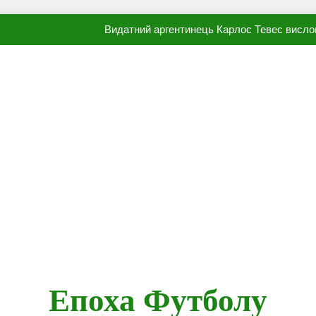
Видатний аргентинець Карлос Тевес висло
Наполі готовий продати Осі
ПСЖ близький до підписання гр
Олександр Караваєв назвав гравця Динамо, який готов
Видатний аргентинець Карлос Тевес висло
Наполі готовий продати Осі
ПСЖ близький до підписання гр
Епоха Футболу