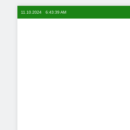
Skip
11.10.2024
6:43:40 AM
to
content