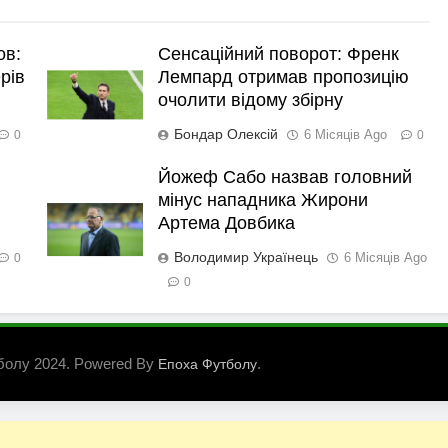
ов:
Сенсаційний поворот: Френк
рів
Лемпард отримав пропозицію
очолити відому збірну
Бондар Олексій
6 Місяців Ago
0
0
Йожеф Сабо назвав головний
мінус нападника Жирони
Артема Довбика
Володимир Українець
6 Місяців Ago
0
0
болу 2024. Powered By
.
Епоха Футболу