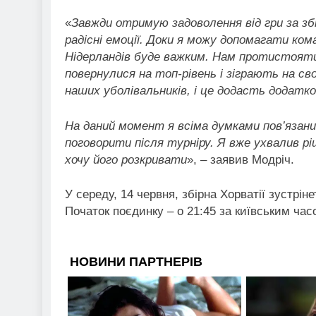
«
Завжди отримую задоволення від гри за збі
радісні емоції. Доки я можу допомагати кома
Нідерландів буде важким. Нам протистояти
повернулися на топ-рівень і зіграють на с
наших уболівальників, і це додасть додатко
На даний момент я всіма думками пов’язаний
поговорити після турніру. Я вже ухвалив рі
хочу його розкривати
», – заявив Модріч.
У середу, 14 червня, збірна Хорватії зустрін
Початок поєдинку – о 21:45 за київським час