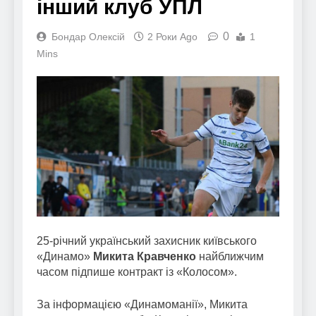
інший клуб УПЛ
0
Бондар Олексій
2 Роки Ago
1
Mins
25-річний український захисник київського
«Динамо»
Микита Кравченко
найближчим
часом підпише контракт із «Колосом».
За інформацією «Динамоманії», Микита