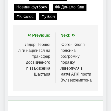
Новини футболу
ФК Динамо Київ
ФК Колос
Футбол
Навігація
Previous:
Next:
записів
Лідер Першої
Юрген Клопп
ліги націлився на
пояснив
трансфер
розгромну
досвідченого
поразку
півзахисника
Ліверпуля в
Шахтаря
матчі АПЛ проти
Вулверхемптона