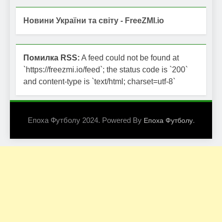
Новини України та світу - FreeZMI.io
Помилка RSS:
A feed could not be found at
`https://freezmi.io/feed`; the status code is `200`
and content-type is `text/html; charset=utf-8`
Епоха Футболу 2024. Powered By
.
Епоха Футболу