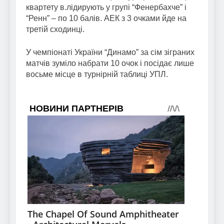
квартету в.лідирують у групі “Фенербахче” і
“Ренн” – по 10 балів. АЕК з 3 очками йде на
третій сходинці.
У чемпіонаті України “Динамо” за сім зіграних
матчів зуміло набрати 10 очок і посідає лише
восьме місце в турнірній таблиці УПЛ.