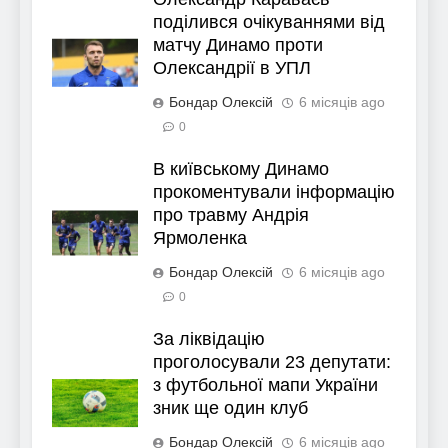
поділився очікуваннями від
матчу Динамо проти
Олександрії в УПЛ
Бондар Олексій
6 місяців ago
0
В київському Динамо
прокоментували інформацію
про травму Андрія
Ярмоленка
Бондар Олексій
6 місяців ago
0
За ліквідацію
проголосували 23 депутати:
з футбольної мапи України
зник ще один клуб
Бондар Олексій
6 місяців ago