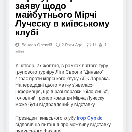
заяву щодо
майбутнього Мірчі
Луческу в київському
клубі
0
Бондар Олексій
2 Роки Ago
1
Mins
У четвер, 27 жовтня, в рамках п’ятого туру
групового турніру Ліги Європи “Динамо”
зіграє проти кіпрського клубу АЕК Ларнака.
Напередодні цього матчу з’явилася
інформація, що в разі поразки “біло-синіх”,
головний тренер команди Мірча Луческу
може бути відправлений у відставку.
Президент київського клубу
Ігор Суркіс
відповів на питання про можливу відставку
румунського фахівця.