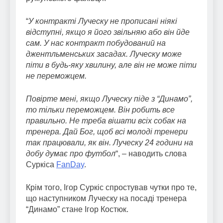
“
У контракті Луческу не прописані ніякі
відступні, якщо я його звільняю або він йде
сам. У нас контракт побудований на
джентльменських засадах. Луческу може
піти в будь-яку хвилину, але він не може піти
не переможцем.
Повірте мені, якщо Луческу піде з “Динамо”,
то тільки переможцем. Він робить все
правильно. Не треба вішати всіх собак на
тренера. Дай Бог, щоб всі молоді тренери
так працювали, як він. Луческу 24 години на
добу думає про футбол
“, – наводить слова
Суркіса
FanDay
.
Крім того, Ігор Суркіс спростував чутки про те,
що наступником Луческу на посаді тренера
“Динамо” стане Ігор Костюк.