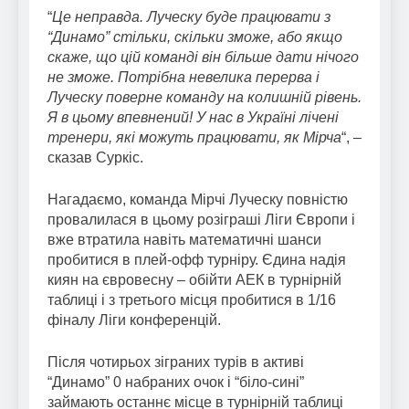
“
Це неправда. Луческу буде працювати з
“Динамо” стільки, скільки зможе, або якщо
скаже, що цій команді він більше дати нічого
не зможе. Потрібна невелика перерва і
Луческу поверне команду на колишній рівень.
Я в цьому впевнений! У нас в Україні лічені
тренери, які можуть працювати, як Мірча
“, –
сказав Суркіс.
Нагадаємо, команда Мірчі Луческу повністю
провалилася в цьому розіграші Ліги Європи і
вже втратила навіть математичні шанси
пробитися в плей-офф турніру. Єдина надія
киян на євровесну – обійти АЕК в турнірній
таблиці і з третього місця пробитися в 1/16
фіналу Ліги конференцій.
Після чотирьох зіграних турів в активі
“Динамо” 0 набраних очок і “біло-сині”
займають останнє місце в турнірній таблиці