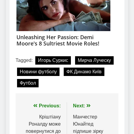
Tagged:
Игорь Суркис
Мирча Луческу
Новини футболу
ФК Динамо Київ
Футбол
Навігація
Previous:
Next:
записів
Кріштіану
Манчестер
Роналду може
Юнайтед
повернутися до
підпише зірку