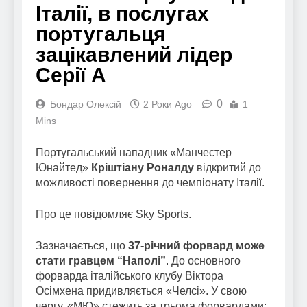
Італії, в послугах
португальця
зацікавлений лідер
Серії А
0
Бондар Олексій
2 Роки Ago
1
Mins
Португальський нападник «Манчестер
Юнайтед»
Кріштіану Роналду
відкритий до
можливості повернення до чемпіонату Італії.
Про це повідомляє Sky Sports.
Зазначається, що
37-річний форвард може
стати гравцем “Наполі”
. До основного
форварда італійського клубу Віктора
Осімхена придивляється «Челсі». У свою
чергу, «МЮ» стежить за трьома форвардами: