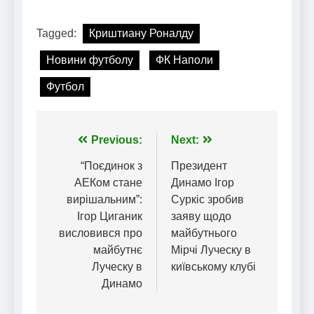
Tagged:
Криштиану Роналду
Новини футболу
ФК Наполи
Футбол
Навігація
Previous:
Next:
записів
“Поєдинок з
Президент
АЕКом стане
Динамо Ігор
вирішальним”:
Суркіс зробив
Ігор Циганик
заяву щодо
висловився про
майбутнього
майбутнє
Мірчі Луческу в
Луческу в
київському клубі
Динамо