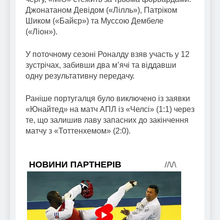
Джонатаном Девідом («Лілль»), Патріком
Шиком («Байєр») та Муссою Дембеле
(«Ліон»).
У поточному сезоні Роналду взяв участь у 12
зустрічах, забивши два м’ячі та віддавши
одну результативну передачу.
Раніше португалця було виключено із заявки
«Юнайтед» на матч АПЛ із «Челсі» (1:1) через
те, що залишив лаву запасних до закінчення
матчу з «Тоттенхемом» (2:0).