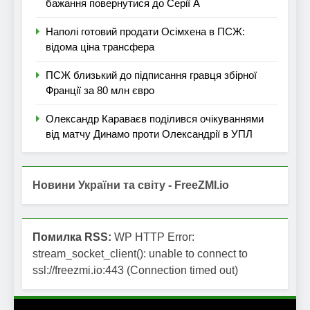
бажання повернутися до Серії А
Наполі готовий продати Осімхена в ПСЖ:
відома ціна трансфера
ПСЖ близький до підписання гравця збірної
Франції за 80 млн євро
Олександр Караваєв поділився очікуваннями
від матчу Динамо проти Олександрії в УПЛ
Новини України та світу - FreeZMI.io
Помилка RSS:
WP HTTP Error:
stream_socket_client(): unable to connect to
ssl://freezmi.io:443 (Connection timed out)