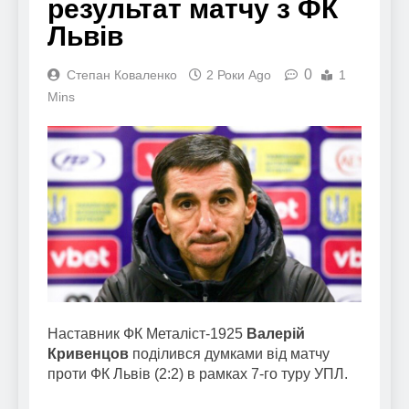
результат матчу з ФК
Львів
0
Степан Коваленко
2 Роки Ago
1
Mins
Наставник ФК Металіст-1925
Валерій
Кривенцов
поділився думками від матчу
проти ФК Львів (2:2) в рамках 7-го туру УПЛ.