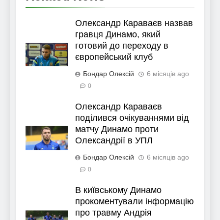
Олександр Караваєв назвав
гравця Динамо, який
готовий до переходу в
європейський клуб
Бондар Олексій
6 місяців ago
0
Олександр Караваєв
поділився очікуваннями від
матчу Динамо проти
Олександрії в УПЛ
Бондар Олексій
6 місяців ago
0
В київському Динамо
прокоментували інформацію
про травму Андрія