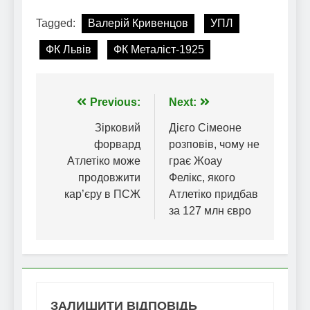
Tagged:
Валерій Кривенцов
УПЛ
ФК Львів
ФК Металіст-1925
Навігація
Previous:
Next:
записів
Зірковий
Дієго Сімеоне
форвард
розповів, чому не
Атлетіко може
грає Жоау
продовжити
Фелікс, якого
кар’єру в ПСЖ
Атлетіко придбав
за 127 млн євро
ЗАЛИШИТИ ВІДПОВІДЬ