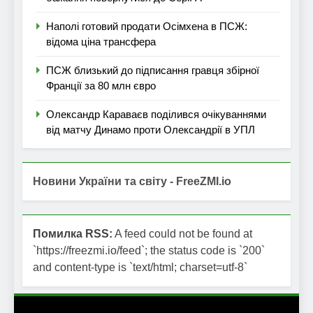
Наполі готовий продати Осімхена в ПСЖ:
відома ціна трансфера
ПСЖ близький до підписання гравця збірної
Франції за 80 млн євро
Олександр Караваєв поділився очікуваннями
від матчу Динамо проти Олександрії в УПЛ
Новини України та світу - FreeZMI.io
Помилка RSS:
A feed could not be found at
`https://freezmi.io/feed`; the status code is `200`
and content-type is `text/html; charset=utf-8`