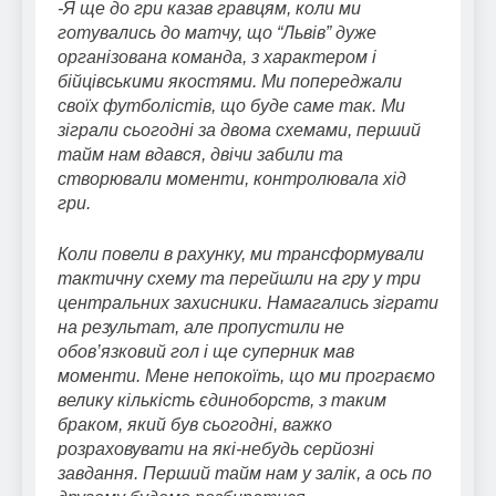
-Я ще до гри казав гравцям, коли ми
готувались до матчу, що “Львів” дуже
організована команда, з характером і
бійцівськими якостями. Ми попереджали
своїх футболістів, що буде саме так. Ми
зіграли сьогодні за двома схемами, перший
тайм нам вдався, двічи забили та
створювали моменти, контролювала хід
гри.
Коли повели в рахунку, ми трансформували
тактичну схему та перейшли на гру у три
центральних захисники. Намагались зіграти
на результат, але пропустили не
обов’язковий гол і ще суперник мав
моменти. Мене непокоїть, що ми програємо
велику кількість єдиноборств, з таким
браком, який був сьогодні, важко
розраховувати на які-небудь серйозні
завдання. Перший тайм нам у залік, а ось по