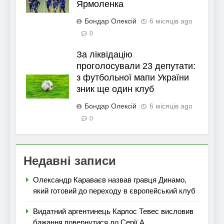
Ярмоленка
Бондар Олексій
6 місяців ago
0
За ліквідацію
проголосували 23 депутати:
з футбольної мапи України
зник ще один клуб
Бондар Олексій
6 місяців ago
0
Недавні записи
Олександр Караваєв назвав гравця Динамо,
який готовий до переходу в європейський клуб
Видатний аргентинець Карлос Тевес висловив
бажання повернутися до Серії А