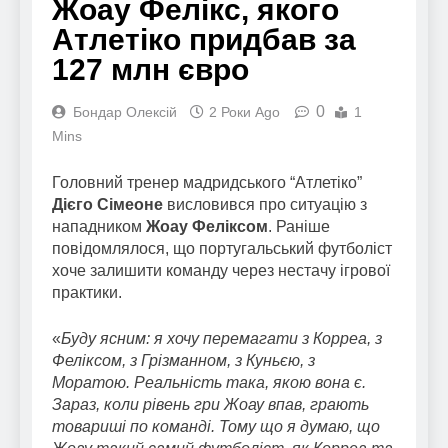
Жоау Фелікс, якого
Атлетіко придбав за
127 млн євро
0
Бондар Олексій
2 Роки Ago
1
Mins
Головний тренер мадридського “Атлетіко”
Дієго Сімеоне
висловився про ситуацію з
нападником
Жоау Феліксом
. Раніше
повідомлялося, що португальський футболіст
хоче залишити команду через нестачу ігрової
практики.
«
Буду ясним: я хочу перемагати з Корреа, з
Феліксом, з Грізманном, з Куньєю, з
Моратою. Реальність така, якою вона є.
Зараз, коли рівень гри Жоау впав, грають
товариші по команді. Тому що я думаю, що