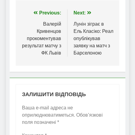
Навігація
Previous:
Next:
записів
Валерій
Лунін зіграє в
Кривенцов
Ель Класіко: Реал
прокоментував
опублікував
результат матчу з
заявку на матч з
ФК Львів
Барселоною
ЗАЛИШИТИ ВІДПОВІДЬ
Ваша e-mail адреса не
оприлюднюватиметься.
Обов’язкові
поля позначені
*