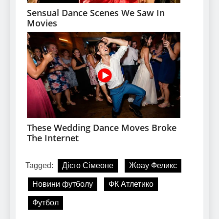
Tagged:
Дієго Сімеоне
Жоау Феликс
Новини футболу
ФК Атлетико
Футбол