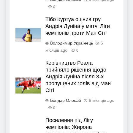
0
Тібо Куртуа оцінив гру
Андрія Луніна у матчі Ліги
чемпіонів проти Ман Сіті
Володимир Українець
6
місяців ago
0
Керівництво Реала
прийняло рішення щодо
Андрія Луніна після 3-х
пропущених голів від Ман
Сіті
Бондар Олексій
6 місяців ago
0
Посилення під Лігу
чемпіонів: Жирона