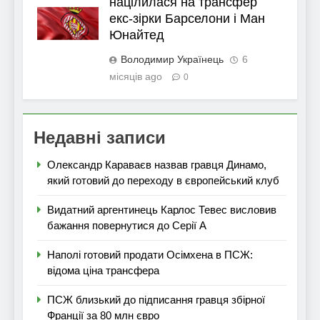
націлилася на трансфер
екс-зірки Барселони і Ман
Юнайтед
Володимир Українець
6
місяців ago
0
Недавні записи
Олександр Караваєв назвав гравця Динамо,
який готовий до переходу в європейський клуб
Видатний аргентинець Карлос Тевес висловив
бажання повернутися до Серії А
Наполі готовий продати Осімхена в ПСЖ:
відома ціна трансфера
ПСЖ близький до підписання гравця збірної
Франції за 80 млн євро