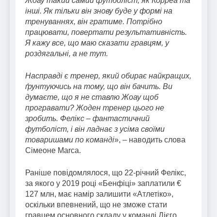
Жоау такий самий футболіст, як Корреа та
інші. Як тільки він знову буде у формі на
тренуваннях, він гратиме. Потрібно
працювати, повертати результативність.
Я кажу все, що маю сказати гравцям, у
роздягальні, а не тут.
Насправді є тренер, який обирає найкращих,
ґрунтуючись на тому, що він бачить. Ви
думаєте, що я не ставлю Жоау щоб
програвати? Жоден тренер цього не
зробить. Фелікс – фантастичний
футболіст, і він ладнає з усіма своїми
товаришами по команді
», – наводить слова
Сімеоне Marca.
Раніше повідомлялося, що 22-річний Фелікс,
за якого у 2019 році «Бенфіці» заплатили €
127 млн, має намір залишити «Атлетіко»,
оскільки впевнений, що не зможе стати
гравцем основного складу у команді Дієго