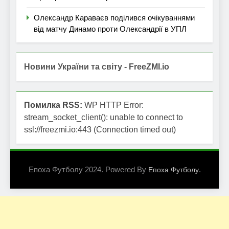
Олександр Караваєв поділився очікуваннями
від матчу Динамо проти Олександрії в УПЛ
Новини України та світу - FreeZMI.io
Помилка RSS:
WP HTTP Error:
stream_socket_client(): unable to connect to
ssl://freezmi.io:443 (Connection timed out)
Епоха Футболу 2024. Powered By
.
Епоха Футболу