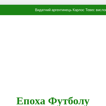
Видатний аргентинець Карлос Тевес висло
Наполі готовий продати Осі
ПСЖ близький до підписання гр
Олександр Караваєв назвав гравця Динамо, який готов
Видатний аргентинець Карлос Тевес висло
Наполі готовий продати Осі
ПСЖ близький до підписання гр
Епоха Футболу