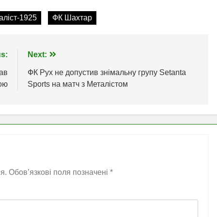
аліст-1925
ФК Шахтар
s:
Next:
нав
ФК Рух не допустив знімальну групу Setanta
кою
Sports на матч з Металістом
я.
Обов’язкові поля позначені
*