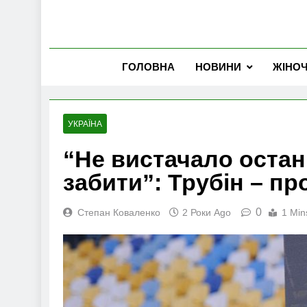
ГОЛОВНА
НОВИНИ
ЖІНО
УКРАЇНА
“Не вистачало остан
забити”: Трубін – пр
0
Степан Коваленко
2 Роки Ago
1 Min