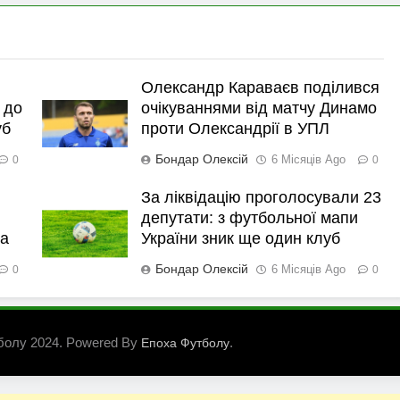
Олександр Караваєв поділився
 до
очікуваннями від матчу Динамо
уб
проти Олександрії в УПЛ
Бондар Олексій
6 Місяців Ago
0
0
За ліквідацію проголосували 23
депутати: з футбольної мапи
ка
України зник ще один клуб
Бондар Олексій
6 Місяців Ago
0
0
болу 2024. Powered By
.
Епоха Футболу