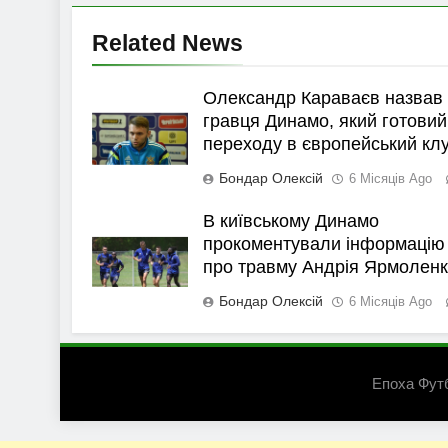
Related News
Олександр Караваєв назвав
гравця Динамо, який готовий
переходу в європейський кл
Бондар Олексій
6 Місяців Ago
В київському Динамо
прокоментували інформацію
про травму Андрія Ярмолен
Бондар Олексій
6 Місяців Ago
Епоха Фут