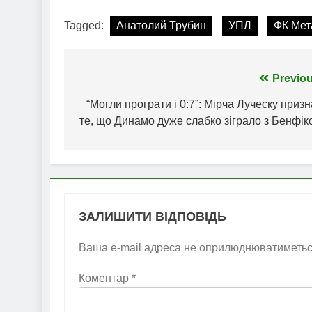
Tagged:
Анатолий Трубин
УПЛ
ФК Мет
Навігація
Previou
записів
“Могли програти і 0:7”: Мірча Луческу приз
те, що Динамо дуже слабко зіграло з Бенфі
ЗАЛИШИТИ ВІДПОВІДЬ
Ваша e-mail адреса не оприлюднюватиметьс
Коментар
*