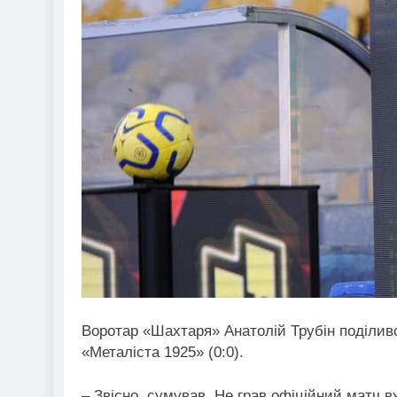
Воротар «Шахтаря» Анатолій Трубін поділив
«Металіста 1925» (0:0).
– Звісно, сумував. Не грав офіційний матч 