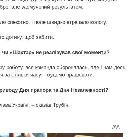
бре, але засмучений результатом.
ло спекотно, і поле швидко втрачало вологу.
го дотику, щоб забити.
і чи «Шахтар» не реалізував свої моменти?
у роботу, вся команда оборонялась, але і нам десь
ч за стільки часу – будемо працювати.
риводу Дня прапора та Дня Незалежності?
ава Україні, – сказав Трубін.