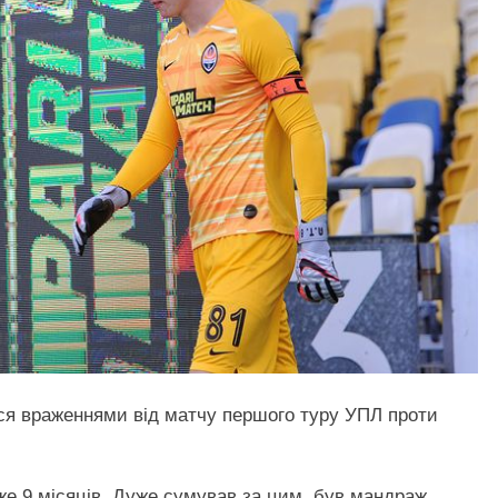
ся враженнями від матчу першого туру УПЛ проти
вже 9 місяців. Дуже сумував за цим, був мандраж