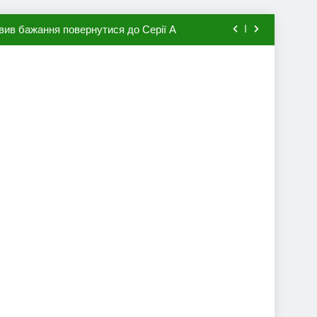
вив бажання повернутися до Серії А
мхена в ПСЖ: відома ціна трансфера
авця збірної Франції за 80 млн євро
ий до переходу в європейський клуб
вив бажання повернутися до Серії А
мхена в ПСЖ: відома ціна трансфера
авця збірної Франції за 80 млн євро