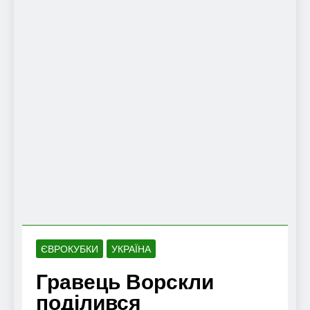
ЄВРОКУБКИ
УКРАЇНА
Гравець Ворскли
поділився