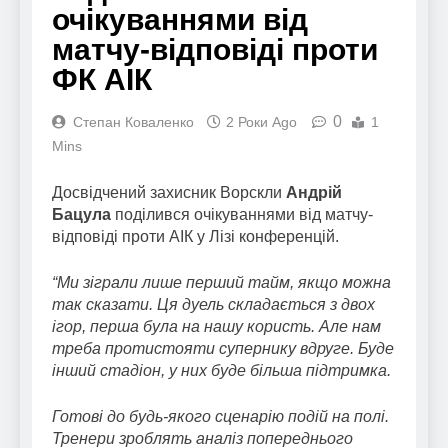
очікуваннями від
матчу-відповіді проти
ФК АІК
0
Степан Коваленко
2 Роки Ago
1
Mins
Досвідчений захисник Ворскли
Андрій
Бацула
поділився очікуваннями від матчу-
відповіді проти АІК у Лізі конференцій.
“Ми зіграли лише перший тайм, якщо можна
так сказати. Ця дуель складається з двох
ігор, перша була на нашу користь. Але нам
треба протистояти супернику вдруге. Буде
інший стадіон, у них буде більша підтримка.
Готові до будь-якого сценарію подій на полі.
Тренери зроблять аналіз попереднього