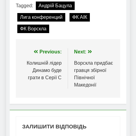
Tagged:
Андрій Бацула
Лига конференций
ФК АІК
ФК Ворскла
Навігація
Previous:
Next:
записів
Колишній лідер
Ворскла придбає
Динамо буде
гравця збірної
грати в Серії С
Північної
Македонії
ЗАЛИШИТИ ВІДПОВІДЬ