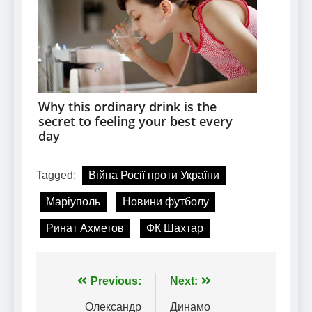
Tagged:
Війна Росії проти України
Маріуполь
Новини футболу
Ринат Ахметов
ФК Шахтар
Навігація
Previous:
Next:
записів
Олександр
Динамо