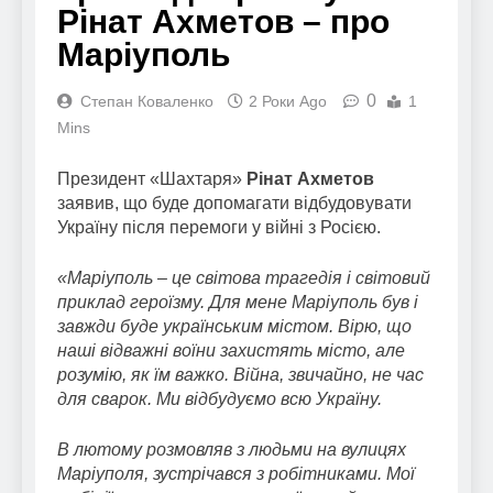
Рінат Ахметов – про
Маріуполь
0
Степан Коваленко
2 Роки Ago
1
Mins
Президент «Шахтаря»
Рінат Ахметов
заявив, що буде допомагати відбудовувати
Україну після перемоги у війні з Росією.
«Маріуполь – це світова трагедія і світовий
приклад героїзму. Для мене Маріуполь був і
завжди буде українським містом. Вірю, що
наші відважні воїни захистять місто, але
розумію, як їм важко. Війна, звичайно, не час
для сварок. Ми відбудуємо всю Україну.
В лютому розмовляв з людьми на вулицях
Маріуполя, зустрічався з робітниками. Мої