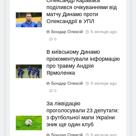
Олександр Караваєв
поділився очікуваннями від
матчу Динамо проти
Олександрії в УПЛ
Бондар Олексій
6 місяців ago
0
В київському Динамо
прокоментували інформацію
про травму Андрія
Ярмоленка
Бондар Олексій
6 місяців ago
0
За ліквідацію
проголосували 23 депутати:
з футбольної мапи України
зник ще один клуб
Бондар Олексій
6 місяців ago