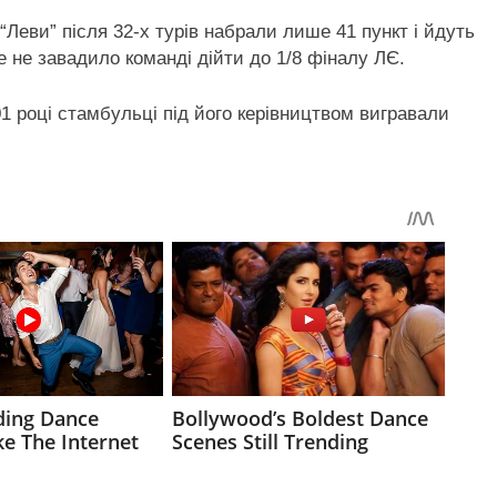
Леви” після 32-х турів набрали лише 41 пункт і йдуть
це не завадило команді дійти до 1/8 фіналу ЛЄ.
01 році стамбульці під його керівництвом вигравали