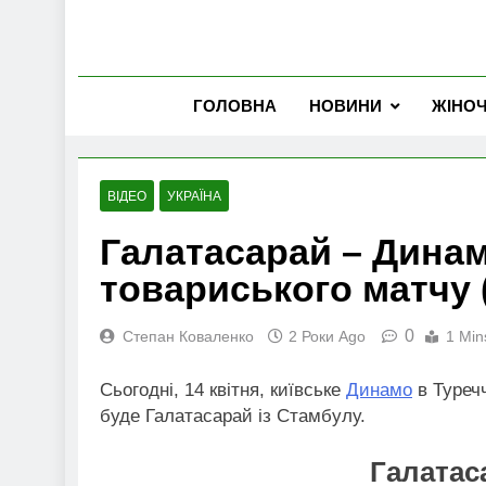
ГОЛОВНА
НОВИНИ
ЖІНО
ВІДЕО
УКРАЇНА
Галатасарай – Динам
товариського матчу 
0
Степан Коваленко
2 Роки Ago
1 Min
Сьогодні, 14 квітня, київське
Динамо
в Туреч
буде Галатасарай із Стамбулу.
Галатас