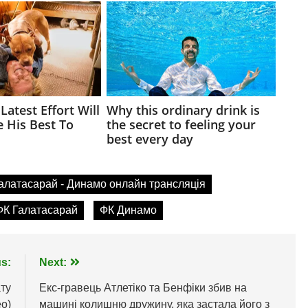
алатасарай - Динамо онлайн трансляція
ФК Галатасарай
ФК Динамо
s:
Next:
ту
Екс-гравець Атлетіко та Бенфіки збив на
ео)
машині колишню дружину, яка застала його з