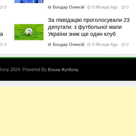
Бондар Олексій
6 Місяців Ago
0
0
За ліквідацію проголосували 23
депутати: з футбольної мапи
ка
України зник ще один клуб
Бондар Олексій
6 Місяців Ago
0
0
болу 2024. Powered By
.
Епоха Футболу