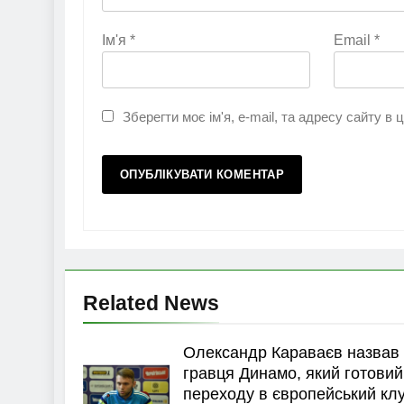
Ім'я
*
Email
*
Зберегти моє ім'я, e-mail, та адресу сайту в
Related News
Олександр Караваєв назвав
гравця Динамо, який готовий
переходу в європейський кл