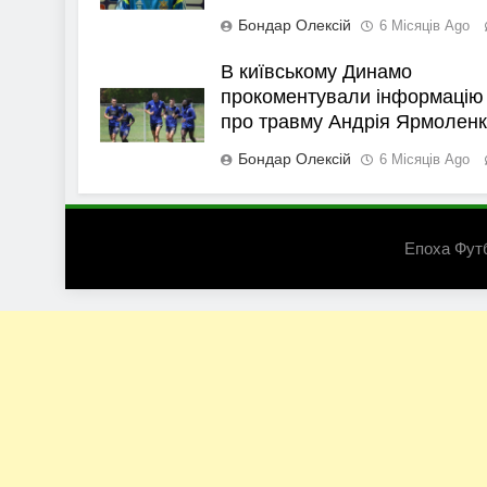
Бондар Олексій
6 Місяців Ago
В київському Динамо
прокоментували інформацію
про травму Андрія Ярмолен
Бондар Олексій
6 Місяців Ago
Епоха Фут