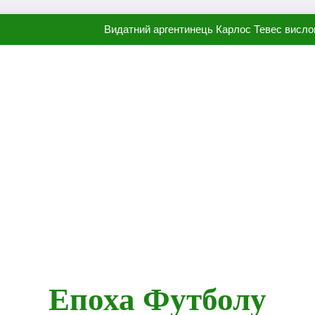
Наполі готовий продати Осі
ПСЖ близький до підписання гр
Олександр Караваєв назвав гравця Динамо, який готов
Видатний аргентинець Карлос Тевес висло
Наполі готовий продати Осі
ПСЖ близький до підписання гр
Епоха Футболу