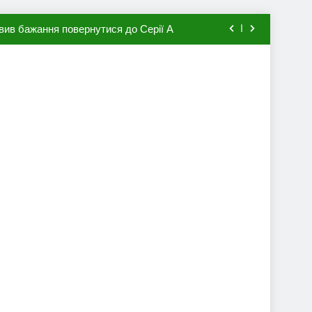
мхена в ПСЖ: відома ціна трансфера
авця збірної Франції за 80 млн євро
ий до переходу в європейський клуб
вив бажання повернутися до Серії А
мхена в ПСЖ: відома ціна трансфера
авця збірної Франції за 80 млн євро