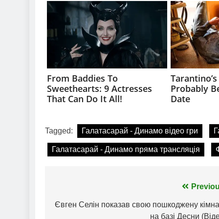
Tagged:
Галатасарай - Динамо відео гри
Г
Галатасарай - Динамо пряма трансляція
Навігація
Previou
записів
Євген Селін показав свою пошкоджену кімна
на базі Десни (Від