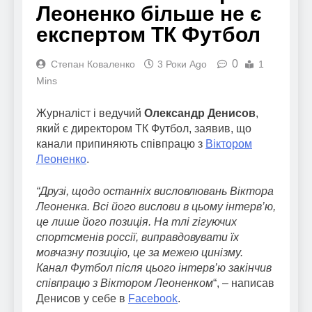
Леоненко більше не є
експертом ТК Футбол
0
Степан Коваленко
3 Роки Ago
1
Mins
Журналіст і ведучий
Олександр Денисов
,
який є директором ТК Футбол, заявив, що
канали припиняють співпрацю з
Віктором
Леоненко
.
“Друзі, щодо останніх висловлювань Віктора
Леоненка. Всі його вислови в цьому інтерв’ю,
це лише його позиція. На тлі zігуючих
спортсменів россії, виправдовувати їх
мовчазну позицію, це за межею цинізму.
Канал Футбол після цього інтерв’ю закінчив
співпрацю з Віктором Леоненком
“, – написав
Денисов у себе в
Facebook
.