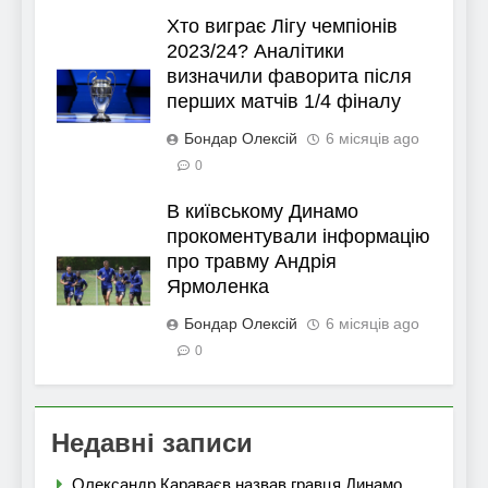
Хто виграє Лігу чемпіонів
2023/24? Аналітики
визначили фаворита після
перших матчів 1/4 фіналу
Бондар Олексій
6 місяців ago
0
В київському Динамо
прокоментували інформацію
про травму Андрія
Ярмоленка
Бондар Олексій
6 місяців ago
0
Недавні записи
Олександр Караваєв назвав гравця Динамо,