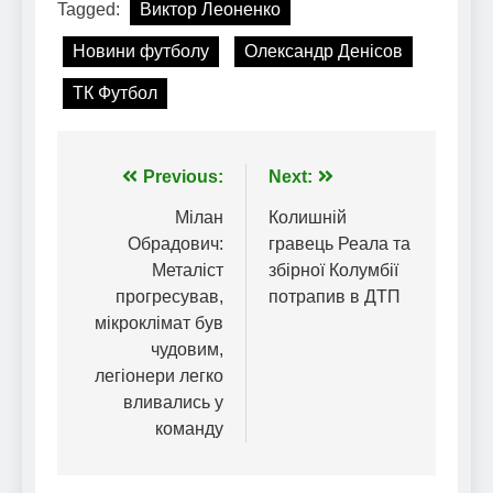
Tagged:
Виктор Леоненко
Новини футболу
Олександр Денісов
ТК Футбол
Навігація
Previous:
Next:
записів
Мілан
Колишній
Обрадович:
гравець Реала та
Металіст
збірної Колумбії
прогресував,
потрапив в ДТП
мікроклімат був
чудовим,
легіонери легко
вливались у
команду