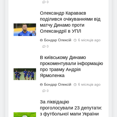
0
Олександр Караваєв
поділився очікуваннями від
матчу Динамо проти
Олександрії в УПЛ
Бондар Олексій
6 місяців ago
0
В київському Динамо
прокоментували інформацію
про травму Андрія
Ярмоленка
Бондар Олексій
6 місяців ago
0
За ліквідацію
проголосували 23 депутати:
з футбольної мапи України