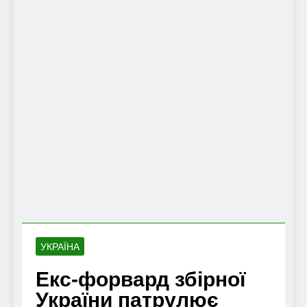
УКРАЇНА
Екс-форвард збірної
України патрулює