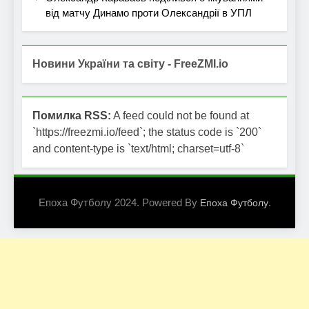
від матчу Динамо проти Олександрії в УПЛ
Новини України та світу - FreeZMI.io
Помилка RSS:
A feed could not be found at
`https://freezmi.io/feed`; the status code is `200`
and content-type is `text/html; charset=utf-8`
Епоха Футболу 2024. Powered By
.
Епоха Футболу