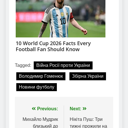
Tagged:
Війна Росії проти України
Володимир Гоменюк
Збірна України
Новини футболу
Навігація
Previous:
Next:
записів
Михайло Мудрик
Нікіта Пуш: Три
близький до
тижні прожили на