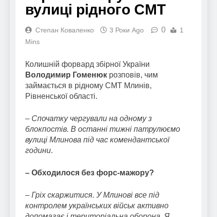
вулиці рідного СМТ
0
Степан Коваленко
3 Роки Ago
1
Mins
Колишній форвард збірної України
Володимир Гоменюк
розповів, чим
займається в рідному СМТ Млинів,
Рівненської області.
– Спочатку чергували на одному з
блокпостів. В останні тижні патрулюємо
вулиці Млинова під час комендантської
години
.
– Обходилося без форс-мажору?
– Гріх скаржитися. У Млинові все під
контролем українських військ активно
допомагає і територіальна оборона. Я