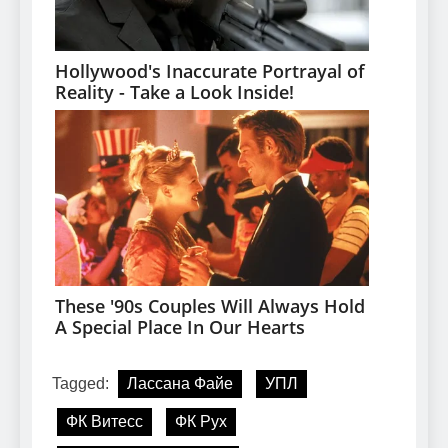
Tagged:
Лассана Файе
УПЛ
ФК Витесс
ФК Рух