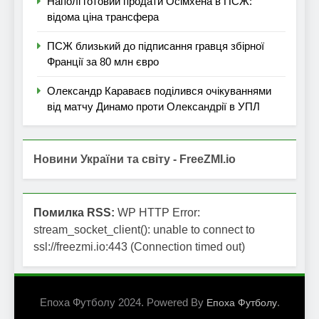
Наполі готовий продати Осімхена в ПСЖ:
відома ціна трансфера
ПСЖ близький до підписання гравця збірної
Франції за 80 млн євро
Олександр Караваєв поділився очікуваннями
від матчу Динамо проти Олександрії в УПЛ
Новини України та світу - FreeZMI.io
Помилка RSS:
WP HTTP Error:
stream_socket_client(): unable to connect to
ssl://freezmi.io:443 (Connection timed out)
Епоха Футболу 2024. Powered By
.
Епоха Футболу