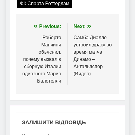
ФК Спарта Роттердам
Навігація
Previous:
Next:
записів
Роберто
Самба Диалло
Манчини
устроил драку во
объяснил,
время матча
почему вызвал в
Динамо –
сборную Италии
Антальяспор
одиозного Марио
(Видео)
Балотелли
ЗАЛИШИТИ ВІДПОВІДЬ