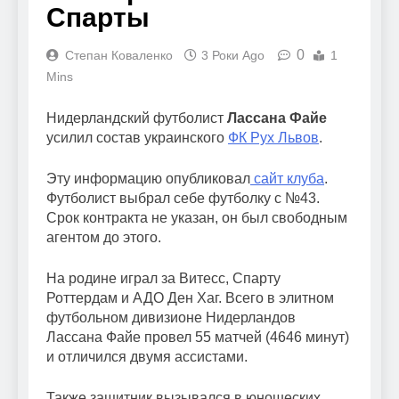
Спарты
0
Степан Коваленко
3 Роки Ago
1
Mins
Нидерландский футболист
Лассана Файе
усилил состав украинского
ФК Рух Львов
.
Эту информацию опубликовал
сайт клуба
.
Футболист выбрал себе футболку с №43.
Срок контракта не указан, он был свободным
агентом до этого.
На родине играл за Витесс, Спарту
Роттердам и АДО Ден Хаг. Всего в элитном
футбольном дивизионе Нидерландов
Лассана Файе провел 55 матчей (4646 минут)
и отличился двумя ассистами.
Также защитник вызывался в юношеских