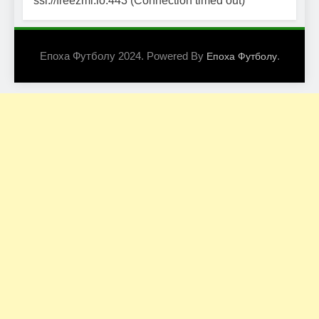
ssl://freezmi.io:443 (Connection timed out)
Епоха Футболу 2024. Powered By
.
Епоха Футболу