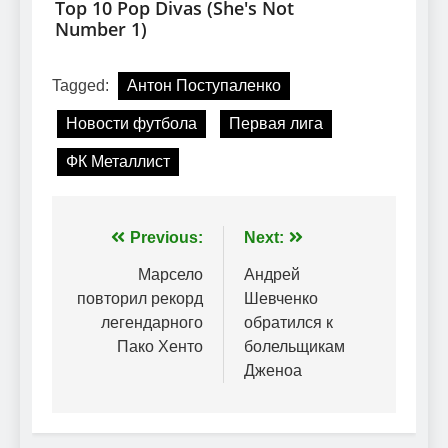
Tagged:
Антон Поступаленко
Новости футбола
Первая лига
ФК Металлист
Навігація
Previous:
Next:
записів
Марсело
Андрей
повторил рекорд
Шевченко
легендарного
обратился к
Пако Хенто
болельщикам
Дженоа