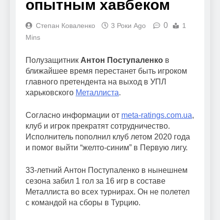
опытным хавбеком
0
Степан Коваленко
3 Роки Ago
1
Mins
Полузащитник
Антон Поступаленко
в
ближайшее время перестанет быть игроком
главного претендента на выход в УПЛ
харьковского
Металлиста
.
Согласно информации от
meta-ratings.com.ua
,
клуб и игрок прекратят сотрудничество.
Исполнитель пополнил клуб летом 2020 года
и помог выйти “желто-синим” в Первую лигу.
33-летний Антон Поступаленко в нынешнем
сезона забил 1 гол за 16 игр в составе
Металлиста во всех турнирах. Он не полетел
с командой на сборы в Турцию.