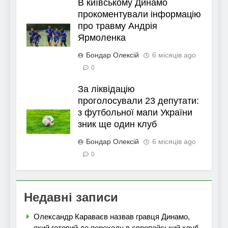
В київському Динамо
прокоментували інформацію
про травму Андрія
Ярмоленка
Бондар Олексій
6 місяців ago
0
За ліквідацію
проголосували 23 депутати:
з футбольної мапи України
зник ще один клуб
Бондар Олексій
6 місяців ago
0
Недавні записи
Олександр Караваєв назвав гравця Динамо,
який готовий до переходу в європейський клуб