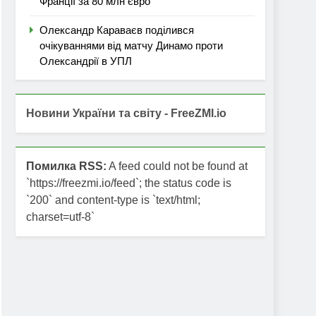
Франції за 80 млн євро
Олександр Караваєв поділився
очікуваннями від матчу Динамо проти
Олександрії в УПЛ
Новини України та світу - FreeZMI.io
Помилка RSS:
A feed could not be found at
`https://freezmi.io/feed`; the status code is
`200` and content-type is `text/html;
charset=utf-8`