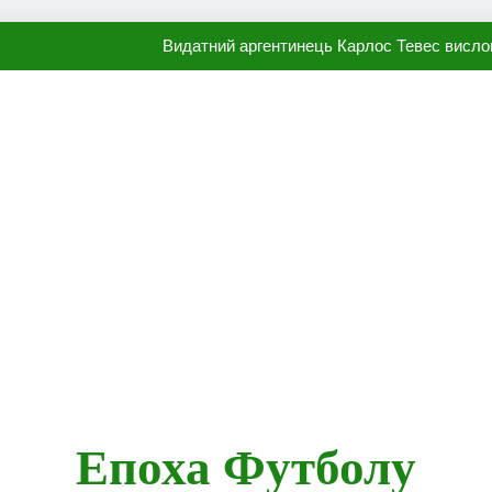
Видатний аргентинець Карлос Тевес висло
Наполі готовий продати Осі
ПСЖ близький до підписання гр
Олександр Караваєв назвав гравця Динамо, який готов
Видатний аргентинець Карлос Тевес висло
Наполі готовий продати Осі
ПСЖ близький до підписання гр
Епоха Футболу