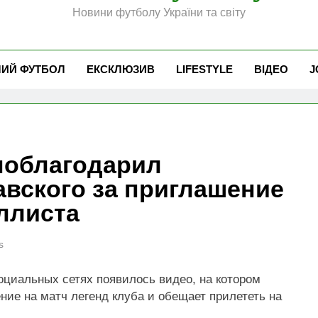
Новини футболу України та світу
ЧИЙ ФУТБОЛ
ЕКСКЛЮЗИВ
LIFESTYLE
ВІДЕО
J
поблагодарил
авского за приглашение
ллиста
s
оциальных сетях появилось видео, на котором
ние на матч легенд клуба и обещает прилететь на