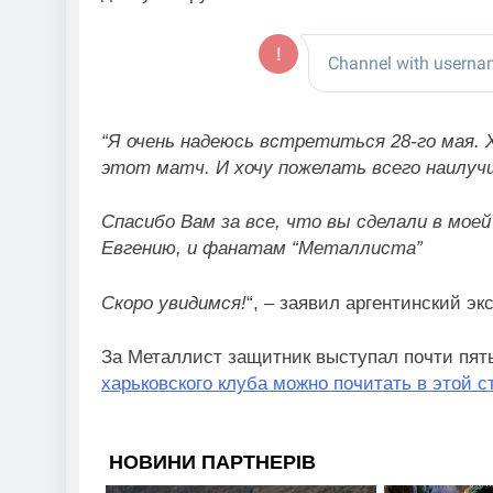
“Я очень надеюсь встретиться 28-го мая. 
этот матч. И хочу пожелать всего наилуч
Спасибо Вам за все, что вы сделали в мое
Евгению, и фанатам “Металлиста”
Скоро увидимся!
“, – заявил аргентинский эк
За Металлист защитник выступал почти пять
харьковского клуба можно почитать в этой с