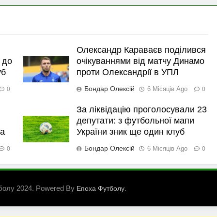
Олександр Караваєв поділився
 до
очікуваннями від матчу Динамо
уб
проти Олександрії в УПЛ
Бондар Олексій
6 Місяців Ago
0
0
За ліквідацію проголосували 23
депутати: з футбольної мапи
ка
України зник ще один клуб
Бондар Олексій
6 Місяців Ago
0
0
болу 2024. Powered By
.
Епоха Футболу