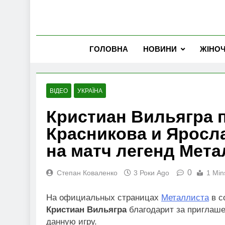
ГОЛОВНА
НОВИНИ
ЖІНО
ВІДЕО
УКРАЇНА
Кристиан Вильягра 
Красникова и Яросл
на матч легенд Мета
0
Степан Коваленко
3 Роки Ago
1 Min
На официальных страницах
Металлиста
в с
Кристиан Вильягра
благодарит за приглаше
данную игру.