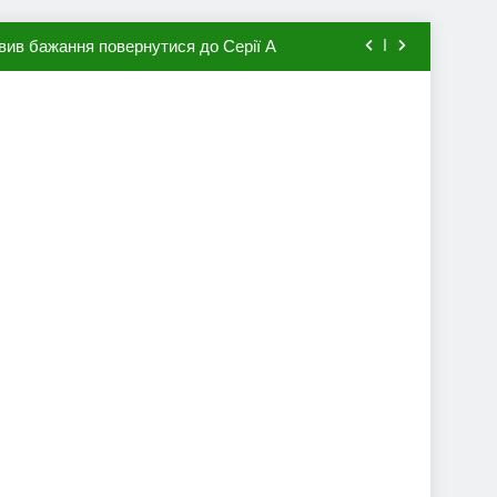
вив бажання повернутися до Серії А
мхена в ПСЖ: відома ціна трансфера
авця збірної Франції за 80 млн євро
ий до переходу в європейський клуб
вив бажання повернутися до Серії А
мхена в ПСЖ: відома ціна трансфера
авця збірної Франції за 80 млн євро