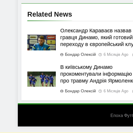
Related News
Олександр Караваєв назвав
гравця Динамо, який готовий
переходу в європейський кл
Бондар Олексій
6 Місяців Ago
В київському Динамо
прокоментували інформацію
про травму Андрія Ярмолен
Бондар Олексій
6 Місяців Ago
Епоха Фут