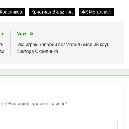
 Красников
Кристиан Вильягра
ФК Металлист
s:
Next:
и:
Экс-игрок Баварии возглавил бывший клуб
ва
Виктора Скрипника
я.
Обов’язкові поля позначені
*