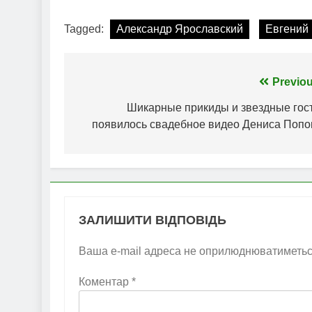
Tagged:
Александр Ярославский
Евгений
Навігація
Previou
записів
Шикарные прикиды и звездные гост
появилось свадебное видео Дениса Попо
ЗАЛИШИТИ ВІДПОВІДЬ
Ваша e-mail адреса не оприлюднюватиметьс
Коментар
*