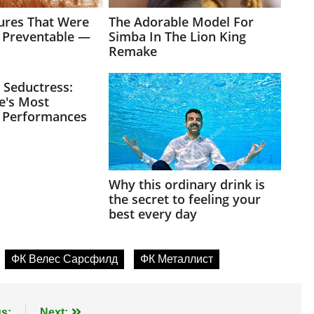
ФК Велес Сарсфилд
ФК Металлист
s:
Next: