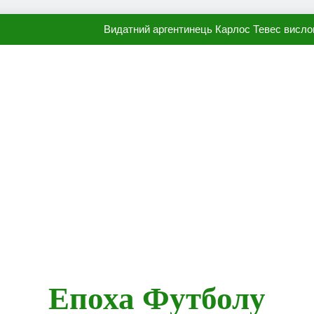
Видатний аргентинець Карлос Тевес висло
Наполі готовий продати Осі
ПСЖ близький до підписання гр
Олександр Караваєв назвав гравця Динамо, який готов
Видатний аргентинець Карлос Тевес висло
Наполі готовий продати Осі
ПСЖ близький до підписання гр
Епоха Футболу