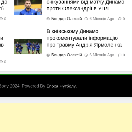
 до
очікуваннями від матчу Динамо
уб
проти Олександрії в УПЛ
Бондар Олексій
6 Місяців Ago
0
0
В київському Динамо
ли
прокоментували інформацію
ів
про травму Андрія Ярмоленка
Бондар Олексій
6 Місяців Ago
0
0
болу 2024. Powered By
.
Епоха Футболу