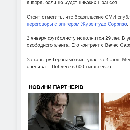
января, если не будет никаких нюансов.
Стоит отметить, что бразильские СМИ опу
переговоры с вингером Жувентуде Сорризо
.
2 января футболисту исполнится 29 лет. В у
свободного агента. Его контракт с Велес Са
За карьеру Геронимо выступал за Колон, Мец
оценивает Поблете в 600 тысяч евро.