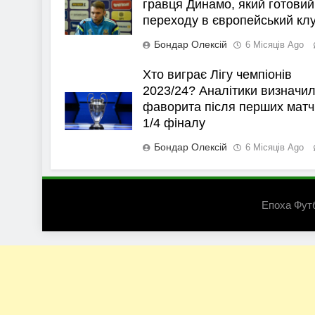
гравця Динамо, який готовий
переходу в європейський кл
Бондар Олексій
6 Місяців Ago
Хто виграє Лігу чемпіонів
2023/24? Аналітики визначи
фаворита після перших матч
1/4 фіналу
Бондар Олексій
6 Місяців Ago
Епоха Фут