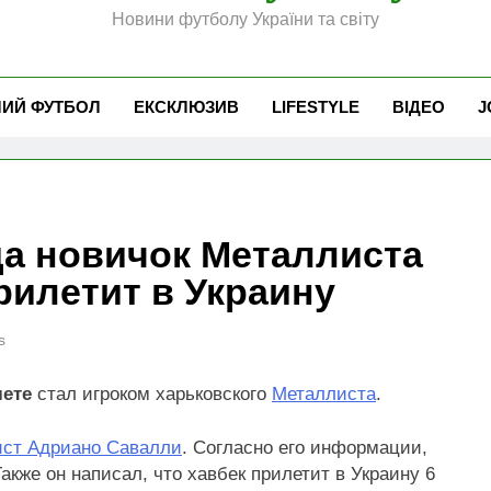
Новини футболу України та світу
ЧИЙ ФУТБОЛ
ЕКСКЛЮЗИВ
LIFESTYLE
ВІДЕО
J
да новичок Металлиста
рилетит в Украину
s
ете
стал игроком харьковского
Металлиста
.
ист Адриано Савалли
. Согласно его информации,
Также он написал, что хавбек прилетит в Украину 6