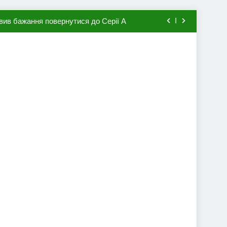
вив бажання повернутися до Серії А
мхена в ПСЖ: відома ціна трансфера
авця збірної Франції за 80 млн євро
ий до переходу в європейський клуб
вив бажання повернутися до Серії А
мхена в ПСЖ: відома ціна трансфера
авця збірної Франції за 80 млн євро