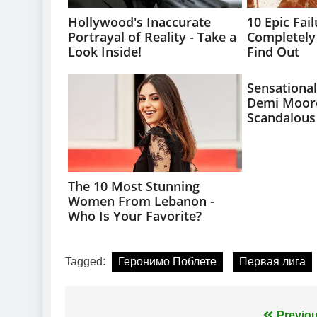
Tagged:
Геронимо Поблете
Первая лига
Previou