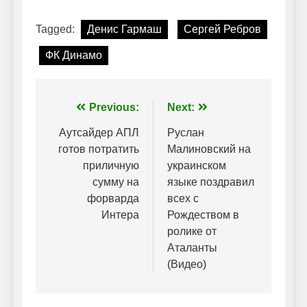
Tagged:
Денис Гармаш
Сергей Ребров
ФК Динамо
Навігація
Previous:
Next:
записів
Аутсайдер АПЛ
Руслан
готов потратить
Малиновский на
приличную
украинском
сумму на
языке поздравил
форварда
всех с
Интера
Рождеством в
ролике от
Аталанты
(Видео)