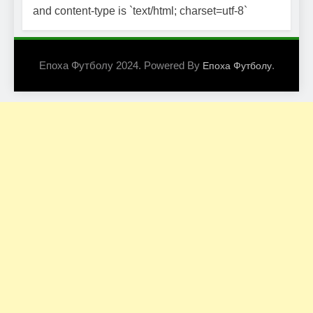
and content-type is `text/html; charset=utf-8`
Епоха Футболу 2024. Powered By
.
Епоха Футболу