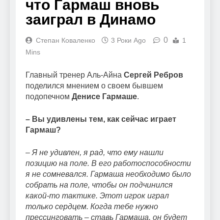
что Гармаш вновь
заиграл в Динамо
0
Степан Коваленко
3 Роки Ago
1
Mins
Главный тренер Аль-Айна
Сергей Ребров
поделился мнением о своем бывшем
подопечном
Денисе Гармаше
.
– Вы удивлены тем, как сейчас играет
Гармаш?
– Я не удивлен, я рад, что ему нашли
позицию на поле. В его работоспособности
я не сомневался. Гармаша необходимо было
собрать на поле, чтобы он подчинился
какой-то тактике. Этот игрок играл
только сердцем. Когда тебе нужно
прессинговать – ставь Гармаша, он будет