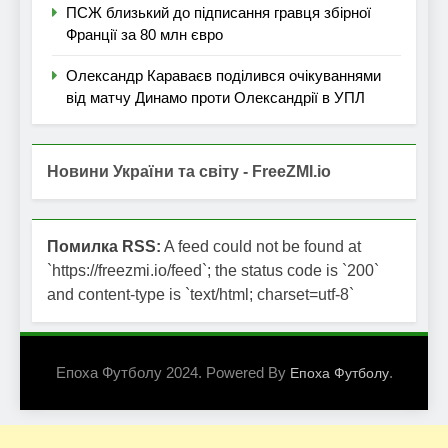
ПСЖ близький до підписання гравця збірної
Франції за 80 млн євро
Олександр Караваєв поділився очікуваннями
від матчу Динамо проти Олександрії в УПЛ
Новини України та світу - FreeZMI.io
Помилка RSS:
A feed could not be found at
`https://freezmi.io/feed`; the status code is `200`
and content-type is `text/html; charset=utf-8`
Епоха Футболу 2024. Powered By
.
Епоха Футболу