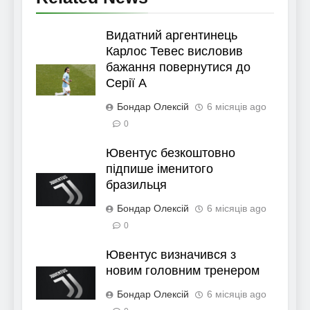
Видатний аргентинець
Карлос Тевес висловив
бажання повернутися до
Серії А
Бондар Олексій
6 місяців ago
0
Ювентус безкоштовно
підпише іменитого
бразильця
Бондар Олексій
6 місяців ago
0
Ювентус визначився з
новим головним тренером
Бондар Олексій
6 місяців ago