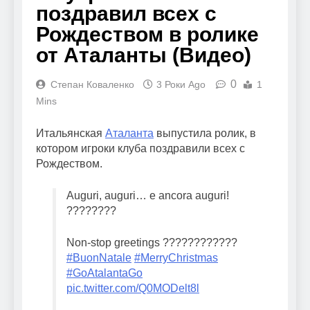
поздравил всех с
Рождеством в ролике
от Аталанты (Видео)
0
Степан Коваленко
3 Роки Ago
1
Mins
Итальянская
Аталанта
выпустила ролик, в
котором игроки клуба поздравили всех с
Рождеством.
Auguri, auguri… e ancora auguri!
????????
Non-stop greetings ????????????
#BuonNatale
#MerryChristmas
#GoAtalantaGo
pic.twitter.com/Q0MODelt8l