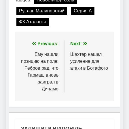
Руслан Малиновский
Серия А
ФК Аталанта
Навігація
Previous:
Next:
записів
Ему нашли
Шахтер нашел
позицию на поле:
усиление для
Ребров рад, что
атаки в Ботафого
Гармаш вновь
заиграл в
Динамо
ЗАЛИШИТИ ВІДПОВІДЬ