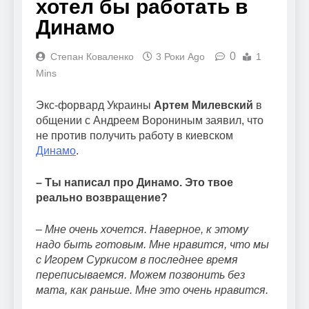
хотел бы работать в
Динамо
0
Степан Коваленко
3 Роки Ago
1
Mins
Экс-форвард Украины
Артем Милевский
в
общении с Андреем Ворониным заявил, что
не против получить работу в киевском
Динамо
.
– Ты написал про Динамо. Это твое
реально возвращение?
– Мне очень хочется. Наверное, к этому
надо быть готовым. Мне нравится, что мы
с Игорем Суркисом в последнее время
переписываемся. Можем позвонить без
мата, как раньше. Мне это очень нравится.