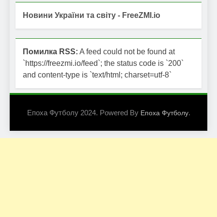
Новини України та світу - FreeZMI.io
Помилка RSS:
A feed could not be found at
`https://freezmi.io/feed`; the status code is `200`
and content-type is `text/html; charset=utf-8`
Епоха Футболу 2024. Powered By
.
Епоха Футболу