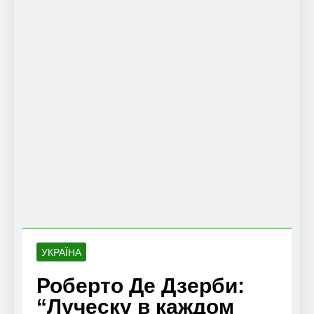
УКРАЇНА
Роберто Де Дзерби:
“Луческу в каждом