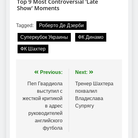
Tagged:
Роберто Де Дзерби
Суперкубок Украины
ФК Динамо
ФК Шахтер
Навігація
Previous:
Next:
записів
Пеп Гвардиола
Тренер Шахтера
выступил с
похвалил
жесткой критикой
Владислава
в адрес
Супрягу
руководителей
английского
футбола