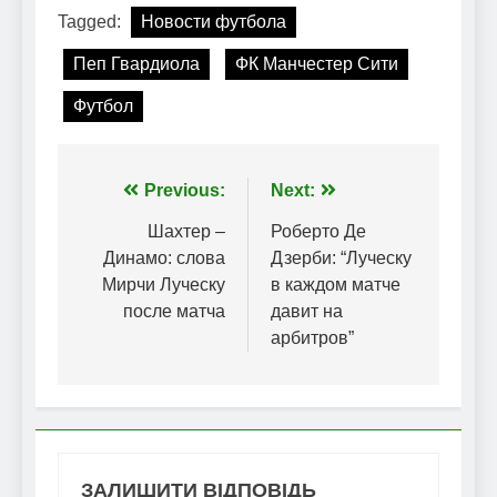
Tagged:
Новости футбола
Пеп Гвардиола
ФК Манчестер Сити
Футбол
Навігація
Previous:
Next:
записів
Шахтер –
Роберто Де
Динамо: слова
Дзерби: “Луческу
Мирчи Луческу
в каждом матче
после матча
давит на
арбитров”
ЗАЛИШИТИ ВІДПОВІДЬ