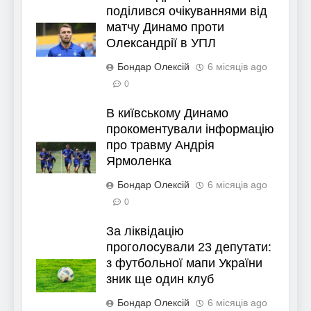
поділився очікуваннями від
матчу Динамо проти
Олександрії в УПЛ
Бондар Олексій
6 місяців ago
0
В київському Динамо
прокоментували інформацію
про травму Андрія
Ярмоленка
Бондар Олексій
6 місяців ago
0
За ліквідацію
проголосували 23 депутати:
з футбольної мапи України
зник ще один клуб
Бондар Олексій
6 місяців ago