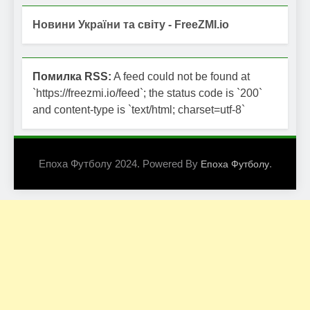
Новини України та світу - FreeZMI.io
Помилка RSS:
A feed could not be found at
`https://freezmi.io/feed`; the status code is `200`
and content-type is `text/html; charset=utf-8`
Епоха Футболу 2024. Powered By
.
Епоха Футболу