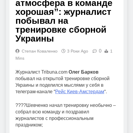
атмосфера в команде
хорошая”: журналист
побывал на
тренировке сборной
Украины
0
Степан Коваленко
3 Роки Ago
1
Mins
Журналист Tribuna.com
Олег Барков
побывал на открытой тренировке сборной
Украины и поделился мыслями у себя в
телеграм-канале “
Рейс Киев-Амстердам
“.
????Шевченко начал тренировку необычно –
собрал всю команду и поздравил
журналистов с профессиональным
праздником;