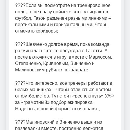
????Если вы посмотрите на тренировочное
поле, то не сразу поймёте, что тут играют в
футбол. Газон размечен разными линиями –
вертикальными и горизонтальными. Чтобы
отмечать коридоры;
????Шевченко долгое время, пока команда
разминалась, что-то обсуждал с Тасотти. А
после включился в игру: вместе с Марлосом,
Степаненко, Кривцовым, Зинченко и
Малиновским рубился в квадрате;
????Что интересно, все тренеры работают в
белых манишках – чтобы отличаться цветом
от футболистов. Тут стоит «респектнуть» УАФ
за «грамотный» подбор экипировки.
Надеюсь, в новой форме это исправят;
????Малиновский и Зинченко вышли из
раздевалки вместе, постоянно держится