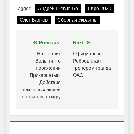
Tagged:
Андрей Шевченко
Евро-2020
Олег Барков
Сборная Украины
Навігація
Previous:
Next:
записів
Наставник
Официально:
Волыни – о
Ребров стал
поражении
тренером гранда
Прикарпатью:
ОАЭ
Действия
некоторых людей
повлияли на игру