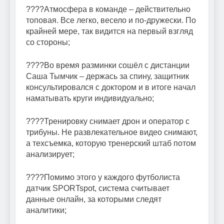
????Атмосфера в команде – действительно
топовая. Все легко, весело и по-дружески. По
крайней мере, так видится на первый взгляд
со стороны;
????Во время разминки сошёл с дистанции
Саша Тымчик – держась за спину, защитник
консультировался с доктором и в итоге начал
наматывать круги индивидуально;
????Тренировку снимает дрон и оператор с
трибуны. Не развлекательное видео снимают,
а техсъемка, которую тренерский штаб потом
анализирует;
????Помимо этого у каждого футболиста
датчик SPORTspot, система считывает
данные онлайн, за которыми следят
аналитики;