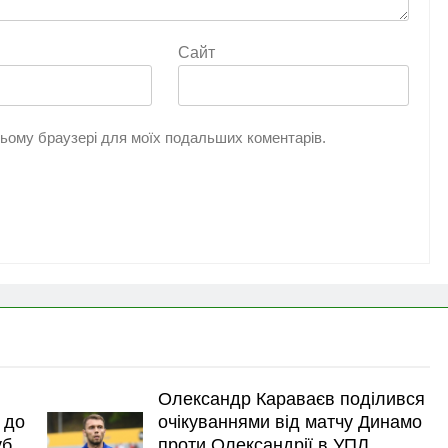
Сайт
 цьому браузері для моїх подальших коментарів.
Олександр Караваєв поділився
 до
очікуваннями від матчу Динамо
уб
проти Олександрії в УПЛ