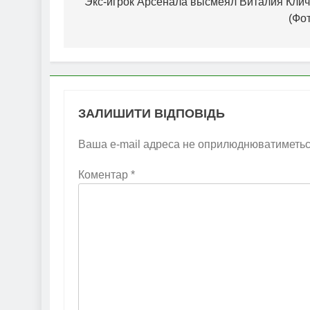
записів
Экс-игрок Арсенала высмеял Виталия Клич
(Фо
ЗАЛИШИТИ ВІДПОВІДЬ
Ваша e-mail адреса не оприлюднюватиметьс
Коментар
*