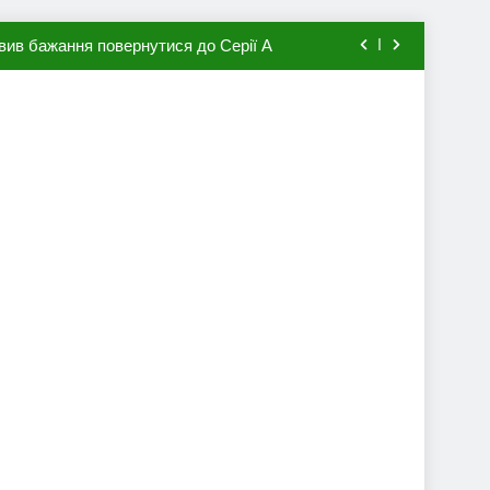
вив бажання повернутися до Серії А
мхена в ПСЖ: відома ціна трансфера
авця збірної Франції за 80 млн євро
ий до переходу в європейський клуб
вив бажання повернутися до Серії А
мхена в ПСЖ: відома ціна трансфера
авця збірної Франції за 80 млн євро