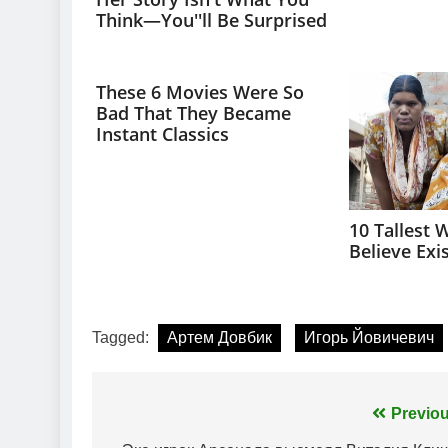
Tagged:
Артем Довбик
Игорь Йовичевич
Навігація
Previou