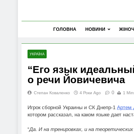
ГОЛОВНА
НОВИНИ
ЖІНО
УКРАЇНА
“Его язык идеальны
о речи Йовичевича
0
Степан Коваленко
4 Роки Ago
1 Min
Игрок сборной Украины и СК Днепр-1
Артем 
котором рассказал, на каком языке дает нас
“
Да. И на тренировках, и на теоретических