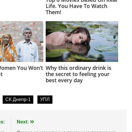
СК Днепр-1
УПЛ
s:
Next: