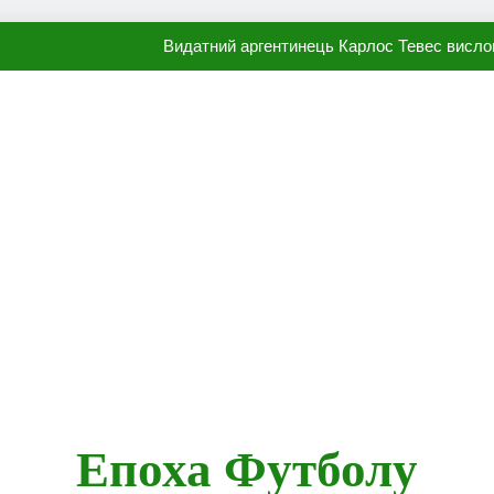
Видатний аргентинець Карлос Тевес висло
Наполі готовий продати Осі
ПСЖ близький до підписання гр
Олександр Караваєв назвав гравця Динамо, який готов
Видатний аргентинець Карлос Тевес висло
Наполі готовий продати Осі
ПСЖ близький до підписання гр
Епоха Футболу