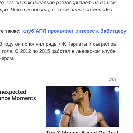
ло, как он так идеально разговаривает на нашем
тро. Что и говорить, в этом плане он молодец
” –
е также:
клуб АПЛ проявляет интерес к Забитцеру
03 году он пополнил ряды ФК Карпаты и сыграл за
 гола. С 2012 по 2015 работал в львовском клубе
нером.