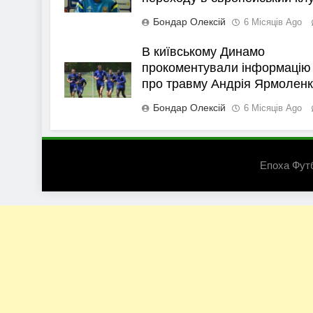
Бондар Олексій
6 Місяців Ago
В київському Динамо
прокоментували інформацію
про травму Андрія Ярмолен
Бондар Олексій
6 Місяців Ago
Епоха Фут