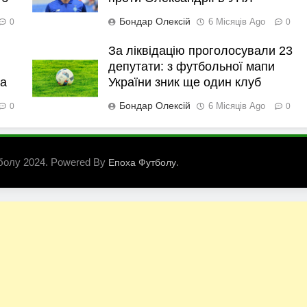
Бондар Олексій
6 Місяців Ago
0
0
За ліквідацію проголосували 23
депутати: з футбольної мапи
ка
України зник ще один клуб
Бондар Олексій
6 Місяців Ago
0
0
болу 2024. Powered By
.
Епоха Футболу