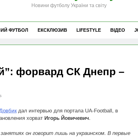
Новини футболу України та світу
ЧИЙ ФУТБОЛ
ЕКСКЛЮЗИВ
LIFESTYLE
ВІДЕО
J
й”: форвард СК Днепр –
s
Довбик
дал интервью для портала UA-Football, в
тановления хорват
Игорь Йовичевич
.
 занятиях он говорит лишь на украинском. В первые