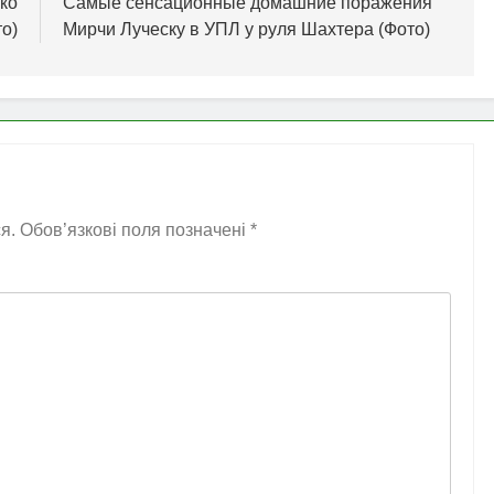
ко
Самые сенсационные домашние поражения
то)
Мирчи Луческу в УПЛ у руля Шахтера (Фото)
я.
Обов’язкові поля позначені
*