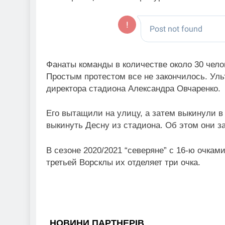
Фанаты команды в количестве около 30 чело
Простым протестом все не закончилось. Уль
директора стадиона Александра Овчаренко.
Его вытащили на улицу, а затем выкинули в 
выкинуть Десну из стадиона. Об этом они з
В сезоне 2020/2021 “северяне” с 16-ю очкам
третьей Ворсклы их отделяет три очка.