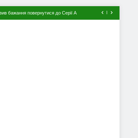
вив бажання повернутися до Серії А
мхена в ПСЖ: відома ціна трансфера
авця збірної Франції за 80 млн євро
ий до переходу в європейський клуб
вив бажання повернутися до Серії А
мхена в ПСЖ: відома ціна трансфера
авця збірної Франції за 80 млн євро