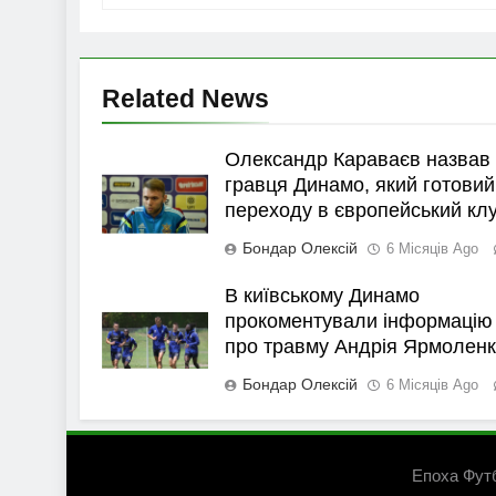
Related News
Олександр Караваєв назвав
гравця Динамо, який готовий
переходу в європейський кл
Бондар Олексій
6 Місяців Ago
В київському Динамо
прокоментували інформацію
про травму Андрія Ярмолен
Бондар Олексій
6 Місяців Ago
Епоха Фут