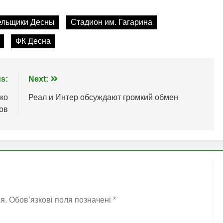
ельщики Десны
Стадион им. Гагарина
ФК Десна
s:
Next:
ко
Реал и Интер обсуждают громкий обмен
ов
я.
Обов’язкові поля позначені
*