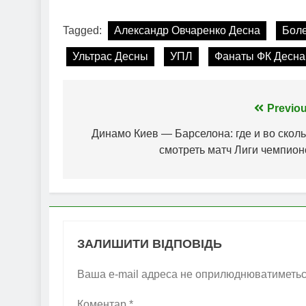
Tagged:
Александр Овчаренко Десна
Бол
Ультрас Десны
УПЛ
Фанаты ФК Десна
Навігація
Previou
записів
Динамо Киев — Барселона: где и во сколь
смотреть матч Лиги чемпион
ЗАЛИШИТИ ВІДПОВІДЬ
Ваша e-mail адреса не оприлюднюватиметьс
Коментар
*