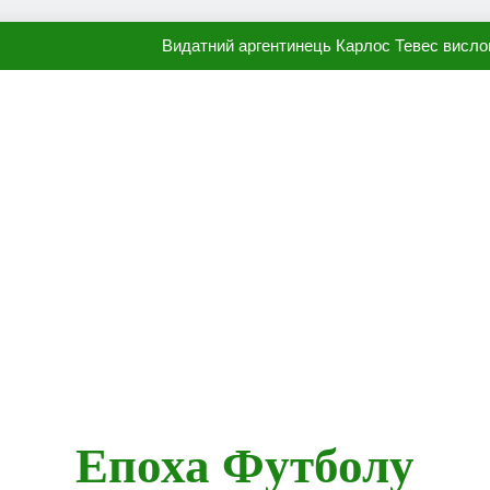
Видатний аргентинець Карлос Тевес висло
Наполі готовий продати Осі
ПСЖ близький до підписання гр
Олександр Караваєв назвав гравця Динамо, який готов
Видатний аргентинець Карлос Тевес висло
Наполі готовий продати Осі
ПСЖ близький до підписання гр
Епоха Футболу