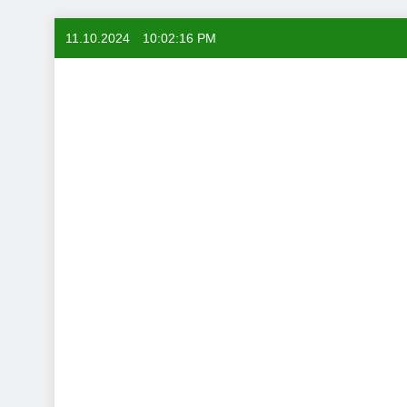
Skip
11.10.2024
10:02:17 PM
to
content